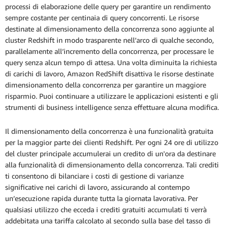
processi di elaborazione delle query per garantire un rendimento
sempre costante per centinaia di query concorrenti. Le risorse
destinate al dimensionamento della concorrenza sono aggiunte al
cluster Redshift in modo trasparente nell’arco di qualche secondo,
parallelamente all’incremento della concorrenza, per processare le
query senza alcun tempo di attesa. Una volta diminuita la richiesta
di carichi di lavoro, Amazon RedShift disattiva le risorse destinate
dimensionamento della concorrenza per garantire un maggiore
risparmio. Puoi continuare a utilizzare le applicazioni esistenti e gli
strumenti di business intelligence senza effettuare alcuna modifica.
Il dimensionamento della concorrenza è una funzionalità gratuita
per la maggior parte dei clienti Redshift. Per ogni 24 ore di utilizzo
del cluster principale accumulerai un credito di un'ora da destinare
alla funzionalità di dimensionamento della concorrenza. Tali crediti
ti consentono di bilanciare i costi di gestione di varianze
significative nei carichi di lavoro, assicurando al contempo
un’esecuzione rapida durante tutta la giornata lavorativa. Per
qualsiasi utilizzo che ecceda i crediti gratuiti accumulati ti verrà
addebitata una tariffa calcolato al secondo sulla base del tasso di