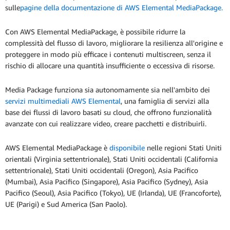
sulle
pagine della documentazione di AWS Elemental MediaPackage.
Con AWS Elemental MediaPackage, è possibile ridurre la
complessità del flusso di lavoro, migliorare la resilienza all'origine e
proteggere in modo più efficace i contenuti multiscreen, senza il
rischio di allocare una quantità insufficiente o eccessiva di risorse.
Media Package funziona sia autonomamente sia nell'ambito dei
servizi multimediali AWS Elemental
, una famiglia di servizi alla
base dei flussi di lavoro basati su cloud, che offrono funzionalità
avanzate con cui realizzare video, creare pacchetti e distribuirli.
AWS Elemental MediaPackage è
disponibile
nelle regioni Stati Uniti
orientali (Virginia settentrionale), Stati Uniti occidentali (California
settentrionale), Stati Uniti occidentali (Oregon), Asia Pacifico
(Mumbai), Asia Pacifico (Singapore), Asia Pacifico (Sydney), Asia
Pacifico (Seoul), Asia Pacifico (Tokyo), UE (Irlanda), UE (Francoforte),
UE (Parigi) e Sud America (San Paolo).