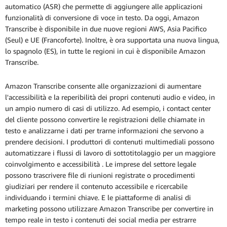
automatico (ASR) che permette di aggiungere alle applicazioni
funzionalità di conversione di voce in testo. Da oggi, Amazon
Transcribe è disponibile in due nuove regioni AWS, Asia Pacifico
(Seul) e UE (Francoforte). Inoltre, è ora supportata una nuova lingua,
lo spagnolo (ES), in tutte le regioni in cui è disponibile Amazon
Transcribe.
Amazon Transcribe consente alle organizzazioni di aumentare
l'accessibilità e la reperibilità dei propri contenuti audio e video, in
un ampio numero di casi di utilizzo. Ad esempio, i contact center
del cliente possono convertire le registrazioni delle chiamate in
testo e analizzarne i dati per trarne informazioni che servono a
prendere decisioni. I produttori di contenuti multimediali possono
automatizzare i flussi di lavoro di sottotitolaggio per un maggiore
coinvolgimento e accessibilità . Le imprese del settore legale
possono trascrivere file di riunioni registrate o procedimenti
giudiziari per rendere il contenuto accessibile e ricercabile
individuando i termini chiave. E le piattaforme di analisi di
marketing possono utilizzare Amazon Transcribe per convertire in
tempo reale in testo i contenuti dei social media per estrarre