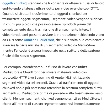
oggetti chunked
, standard che ti consente di ottenere flussi di lavoro
end-to-endo a latenza ultra-ridotta per video over-the-top (OTT).
Quando si sfrutta il trasferimento di oggetti chunked per
trasmettere oggetti segmentati, i segmenti video vengono suddivisi
in chunk più piccoli che possono essere riprodotti prima del
completamento della trasmissione di un segmento intero. I
videoriproduttori possono avviare la riproduzione richiedendo video
da CDN come
Amazon CloudFront
, che a sua volta può cominciare a
scaricare la parte iniziale di un segmento video da MediaStore
mentre l’encoder è ancora impegnato nella scrittura della sezione
finale dello stesso segmento.
Per esempio, consideriamo un flusso di lavoro che utilizzi
MediaStore e CloudFront per inviare materiale video con il
protocollo HTTP Live Streaming di Apple (HLS) utilizzando
segmenti video da sei secondi. Grazie al trasferimento di oggetti
chunked non è più necessario attendere la scrittura completa di tali
segmenti su MediaStore prima di procedere alla trasmissione verso i
clienti. Mentre i segmenti chunked vengono scritti su MediaStore, i
chunk all’interno di ciascun segmento sono resi immediatamente