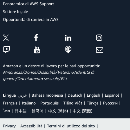
Panoramica di AWS Support
Settore legale
Opportunità di carriera in AWS
Amazon è un datore di lavoro per le pari opportunità:
Minoranza/Donne/Disabilità/Veterano/Identità di
genere/Orientamento sessuale/Età.
Lingua
عربي
Bahasa Indonesia
Deutsch
English
Español
Français
Italiano
Português
Tiếng Việt
Türkçe
Ρусский
ไทย
日本語
한국어
中文 (简体)
中文 (繁體)
Privacy
|
Accessibilità
|
Termini di utilizzo del sito
|