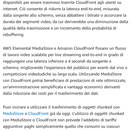
disponibili per essere trasmessi tramite CloudFront agli utenti su
internet. Ciò consente di ridurre la latenza end-to-end, misurata
dalla sorgente allo schermo, senza abbattere i bitrate o accorciare la
durata dei segmenti video, da cui deriverebbe una diminuzione della
qualità della trasmissione e un incremento della probabilità di
rebuffering.
AWS Elemental MediaStore e Amazon CloudFront fissano un flusso
di lavoro video scalabile per live streaming end-to-end in grado di
raggiungere una latenza inferiore a 4 secondi da sorgente a
schermo, migliorando l’esperienza del pubblico per eventi dal vivo e
competizioni videoludiche su larga scala. Utilizzando MediaStore
con CloudFront potrai beneficiare di prestazioni di rete ottimizzate,
un’amministrazione semplificata e vantaggi economici derivanti
dalla riduzione dei costi per il trasferimento dei dati.
Puoi iniziare a utilizzare il trasferimento di oggetti chunked con
MediaStore
e
CloudFront
già da oggi. L’utilizzo di oggetti chunked
con MediaStore o CloudFront non prevede l’addebito di tariffe
aggiuntive: paghi semplicemente quello che consumi su ciascun