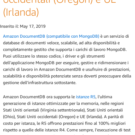
(Irlanda)
Inserito il:
May 17, 2019
Amazon DocumentDB (compatibile con MongoDB)
è un servizio di
database di documenti veloce, scalabile, ad alta disponibilità e
completamente gestito che supporta i carichi di lavoro MongoDB.
Puoi utilizzare lo stesso codice, i driver e gli strumenti
dell’applicazione MongoDB per eseguire, gestire e ridimensionare i
carichi di lavoro in Amazon DocumentDB e usufruire di prestazioni,
scalabilità e disponibilità potenziate senza doverti preoccupare della
gestione dell'infrastruttura sottostante.
Amazon DocumentDB ora supporta le
istanze R5
, l’ultima
generazione di istanze ottimizzate per la memoria, nelle regioni
Stati Uniti orientali (Virginia settentrionale), Stati Uniti orientali
(Ohio), Stati Uniti occidentali (Oregon) e UE (Irlanda). A parità di
costo per istanza, le R5 offrono prestazioni fino al 100% migliori
rispetto a quelle delle istanze R4. Come sempre, l’esecuzione di test