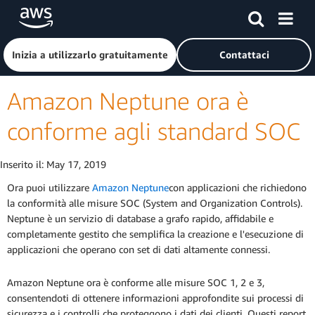
Passa al contenuto principale
Fai clic qui per tornare alla home page di Amazon Web Serv
Inizia a utilizzarlo gratuitamente
Contattaci
Amazon Neptune ora è
conforme agli standard SOC
Inserito il:
May 17, 2019
Ora puoi utilizzare
Amazon Neptune
con applicazioni che richiedono
la conformità alle misure SOC (System and Organization Controls).
Neptune è un servizio di database a grafo rapido, affidabile e
completamente gestito che semplifica la creazione e l'esecuzione di
applicazioni che operano con set di dati altamente connessi.
Amazon Neptune ora è conforme alle misure SOC 1, 2 e 3,
consentendoti di ottenere informazioni approfondite sui processi di
sicurezza e i controlli che proteggono i dati dei clienti. Questi report