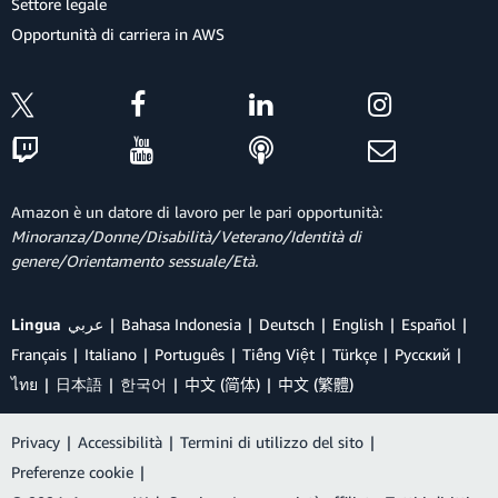
Settore legale
Opportunità di carriera in AWS
Amazon è un datore di lavoro per le pari opportunità:
Minoranza/Donne/Disabilità/Veterano/Identità di
genere/Orientamento sessuale/Età.
Lingua
عربي
Bahasa Indonesia
Deutsch
English
Español
Français
Italiano
Português
Tiếng Việt
Türkçe
Ρусский
ไทย
日本語
한국어
中文 (简体)
中文 (繁體)
Privacy
|
Accessibilità
|
Termini di utilizzo del sito
|
Preferenze cookie
|