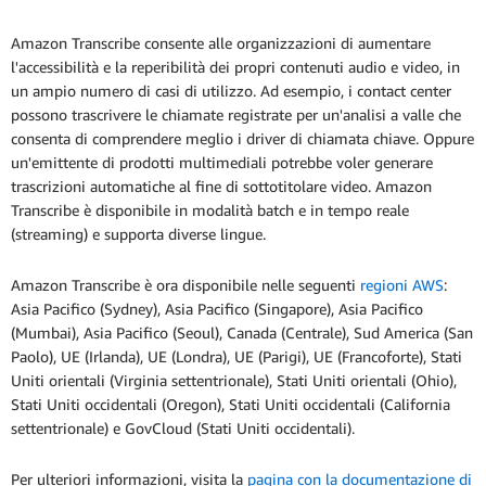
Amazon Transcribe consente alle organizzazioni di aumentare
l'accessibilità e la reperibilità dei propri contenuti audio e video, in
un ampio numero di casi di utilizzo. Ad esempio, i contact center
possono trascrivere le chiamate registrate per un'analisi a valle che
consenta di comprendere meglio i driver di chiamata chiave. Oppure
un'emittente di prodotti multimediali potrebbe voler generare
trascrizioni automatiche al fine di sottotitolare video. Amazon
Transcribe è disponibile in modalità batch e in tempo reale
(streaming) e supporta diverse lingue.
Amazon Transcribe è ora disponibile nelle seguenti
regioni AWS
:
Asia Pacifico (Sydney), Asia Pacifico (Singapore), Asia Pacifico
(Mumbai), Asia Pacifico (Seoul), Canada (Centrale), Sud America (San
Paolo), UE (Irlanda), UE (Londra), UE (Parigi), UE (Francoforte), Stati
Uniti orientali (Virginia settentrionale), Stati Uniti orientali (Ohio),
Stati Uniti occidentali (Oregon), Stati Uniti occidentali (California
settentrionale) e GovCloud (Stati Uniti occidentali).
Per ulteriori informazioni, visita la
pagina con la documentazione di