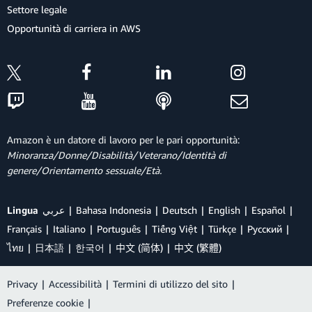
Settore legale
Opportunità di carriera in AWS
Amazon è un datore di lavoro per le pari opportunità:
Minoranza/Donne/Disabilità/Veterano/Identità di
genere/Orientamento sessuale/Età.
Lingua
عربي
Bahasa Indonesia
Deutsch
English
Español
Français
Italiano
Português
Tiếng Việt
Türkçe
Ρусский
ไทย
日本語
한국어
中文 (简体)
中文 (繁體)
Privacy
|
Accessibilità
|
Termini di utilizzo del sito
|
Preferenze cookie
|