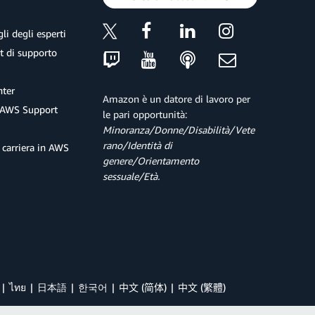
li degli esperti
et di supporto
ter
Amazon è un datore di lavoro per
 AWS Support
le pari opportunità:
Minoranza/Donne/Disabilità/Vete
rano/Identità di
 carriera in AWS
genere/Orientamento
sessuale/Età.
ไทย
日本語
한국어
中文 (简体)
中文 (繁體)