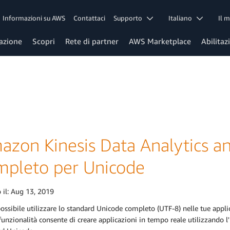
Informazioni su AWS
Contattaci
Supporto
Italiano
Il 
azione
Scopri
Rete di partner
AWS Marketplace
Abilitaz
azon Kinesis Data Analytics an
mpleto per Unicode
 il:
Aug 13, 2019
ossibile utilizzare lo standard Unicode completo (UTF-8) nelle tue appl
unzionalità consente di creare applicazioni in tempo reale utilizzando l