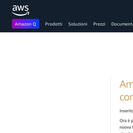
Amazon Q
Prodotti
Soluzioni
Prezzi
Document
Passa al contenuto principale
Am
co
Inserito
Ora è p
nuova f