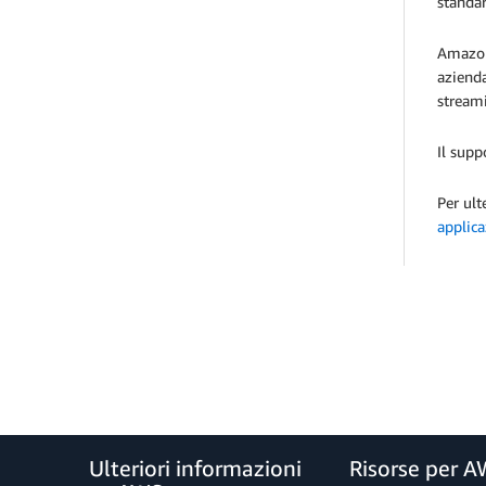
standa
Amazon 
azienda
streami
Il supp
Per ult
applica
Ulteriori informazioni
Risorse per 