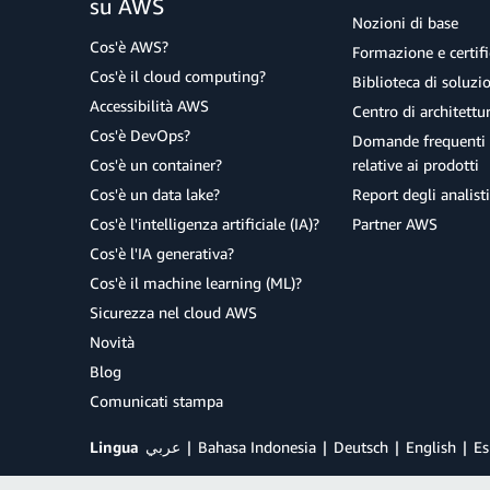
su AWS
Nozioni di base
Cos'è AWS?
Formazione e certifi
Cos'è il cloud computing?
Biblioteca di soluz
Accessibilità AWS
Centro di architettu
Cos'è DevOps?
Domande frequenti 
Cos'è un container?
relative ai prodotti
Cos'è un data lake?
Report degli analisti
Cos'è l'intelligenza artificiale (IA)?
Partner AWS
Cos'è l'IA generativa?
Cos'è il machine learning (ML)?
Sicurezza nel cloud AWS
Novità
Blog
Comunicati stampa
Lingua
عربي
Bahasa Indonesia
Deutsch
English
Es