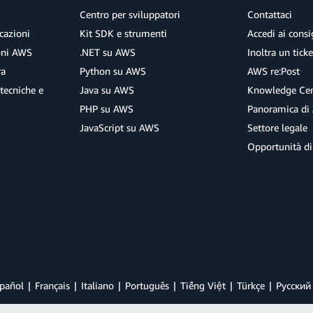
Centro per sviluppatori
Contattaci
cazioni
Kit SDK e strumenti
Accedi ai consig
ioni AWS
.NET su AWS
Inoltra un tick
ra
Python su AWS
AWS re:Post
tecniche e
Java su AWS
Knowledge Cen
PHP su AWS
Panoramica di
JavaScript su AWS
Settore legale
Opportunità di
pañol
Français
Italiano
Português
Tiếng Việt
Türkçe
Ρусский