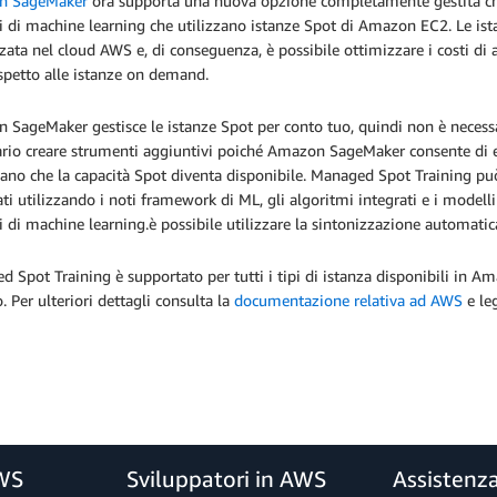
n SageMaker
ora supporta una nuova opzione completamente gestita ch
 di machine learning che utilizzano istanze Spot di Amazon EC2. Le ista
zzata nel cloud AWS e, di conseguenza, è possibile ottimizzare i costi d
spetto alle istanze on demand.
SageMaker gestisce le istanze Spot per conto tuo, quindi non è necessar
ario creare strumenti aggiuntivi poiché Amazon SageMaker consente di 
no che la capacità Spot diventa disponibile. Managed Spot Training può
ati utilizzando i noti framework di ML, gli algoritmi integrati e i modelli
 di machine learning.è possibile utilizzare la sintonizzazione automati
 Spot Training è supportato per tutti i tipi di istanza disponibili in 
o. Per ulteriori dettagli consulta la
documentazione relativa ad AWS
e leg
AWS
Sviluppatori in AWS
Assistenz