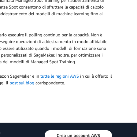
iamata Managed Spot Training per l’addestramento di
nze Spot consentono di sfruttare la capacità di calcolo
i addestramento dei modelli di machine learning fino al
io eseguire il polling continuo per la capacità. Non è
eseguire operazioni di addestramento in modo affidabile
 essere utilizzato quando i modelli di formazione sono
 personalizzati di SageMaker. Inoltre, per ottimizzare i
ca dei modelli di Managed Spot Training.
Amazon SageMaker e in
tutte le regioni AWS
in cui è offerto il
gi il
post sul blog
corrispondente.
a
Crea un account AWS