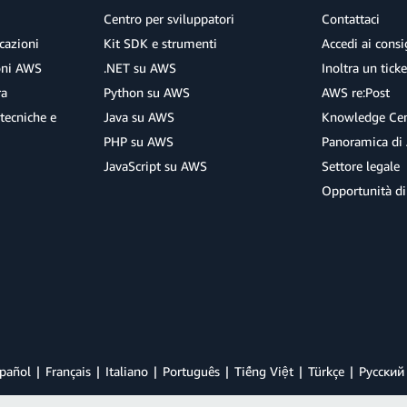
Centro per sviluppatori
Contattaci
cazioni
Kit SDK e strumenti
Accedi ai consig
ioni AWS
.NET su AWS
Inoltra un tick
ra
Python su AWS
AWS re:Post
tecniche e
Java su AWS
Knowledge Cen
PHP su AWS
Panoramica di
JavaScript su AWS
Settore legale
Opportunità di
pañol
Français
Italiano
Português
Tiếng Việt
Türkçe
Ρусский