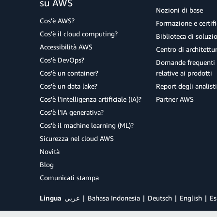
su AWS
Nozioni di base
Cos'è AWS?
Formazione e certifi
Cos'è il cloud computing?
Biblioteca di soluz
Accessibilità AWS
Centro di architettu
Cos'è DevOps?
Domande frequenti 
Cos'è un container?
relative ai prodotti
Cos'è un data lake?
Report degli analisti
Cos'è l'intelligenza artificiale (IA)?
Partner AWS
Cos'è l'IA generativa?
Cos'è il machine learning (ML)?
Sicurezza nel cloud AWS
Novità
Blog
Comunicati stampa
Lingua
عربي
Bahasa Indonesia
Deutsch
English
Es