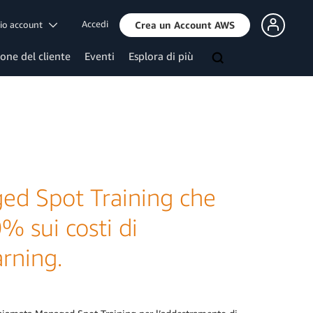
Accedi
mio account
Crea un Account AWS
ione del cliente
Eventi
Esplora di più
d Spot Training che
% sui costi di
rning.