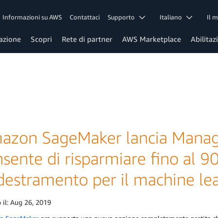
Informazioni su AWS
Contattaci
Supporto
Italiano
Il 
azione
Scopri
Rete di partner
AWS Marketplace
Abilitaz
azon SageMaker lancia Manage
sente di risparmiare fino al 90
destramento per il machine lea
 il:
Aug 26, 2019