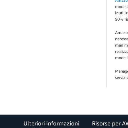
Amazo
modelli
inutili
90% ri
Amazon 
necess
man ma
realizz
modelli
Managed
servizi
Ulteriori informazioni
Risorse per 