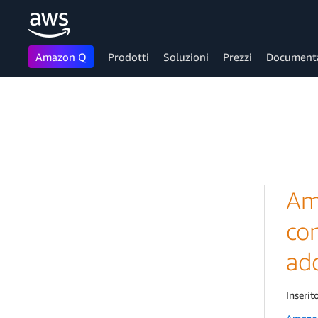
Amazon Q
Prodotti
Soluzioni
Prezzi
Document
Passa al contenuto principale
Am
con
ad
Inserito