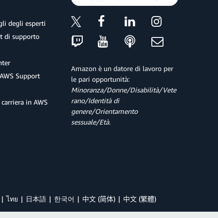
li degli esperti
et di supporto
ter
Amazon è un datore di lavoro per
 AWS Support
le pari opportunità:
Minoranza/Donne/Disabilità/Vete
rano/Identità di
 carriera in AWS
genere/Orientamento
sessuale/Età.
ไทย
日本語
한국어
中文 (简体)
中文 (繁體)