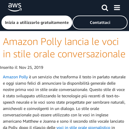
Passa al contenuto principale
Fai clic qui per tornare alla home page di Amazon Web Serv
Inizia a utilizzarlo gratuitamente
Contattaci
Amazon Polly lancia le voci
in stile orale conversazionale
Inserito il:
Nov 25, 2019
Amazon Polly
è un servizio che trasforma il testo in parlato naturale
e oggi siamo felici di annunciare la disponibilità generale delle
nostre prima voci in stile orale conversazionale. Questo stile di voce
è stato sviluppato utilizzando le tecnologie più recenti di text-to-
speech neurale e le voci sono state progettate per sembrare naturali,
amichevoli e coinvolgenti in un dialogo. Lo stile orale
conversazionale può essere utilizzato con le voci in inglese
americano Matthew e Joanna e sono il secondo stile vocale lanciato
da Polly, dopo il rilascio delle
voci in stile orale giornalistico
in