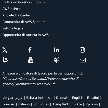
Inoltra un ticket di supporto
AWS re:Post
Knowledge Center
Panoramica di AWS Support
Settore legale
Opportunità di carriera in AWS
Amazon è un datore di lavoro per le pari opportunità:
Minoranza/Donne/Disabilità/Veterano/Identità di
genere/Orientamento sessuale/Età.
Lingua
عربي
Bahasa Indonesia
Deutsch
English
Español
Français
Italiano
Português
Tiếng Việt
Türkçe
Ρусский