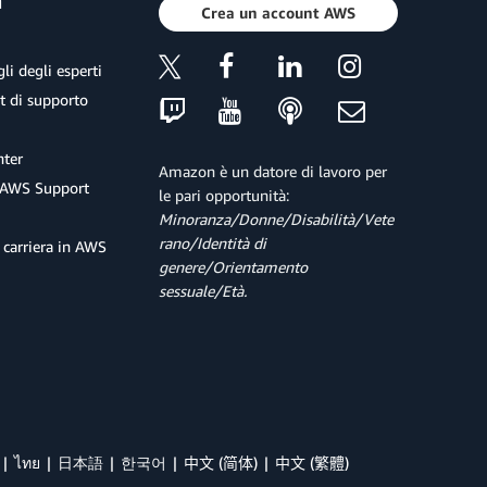
a
Crea un account AWS
li degli esperti
et di supporto
ter
Amazon è un datore di lavoro per
 AWS Support
le pari opportunità:
Minoranza/Donne/Disabilità/Vete
rano/Identità di
 carriera in AWS
genere/Orientamento
sessuale/Età.
ไทย
日本語
한국어
中文 (简体)
中文 (繁體)