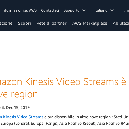
Informazioni su AWS
Contattaci
Supporto
Italiano
Il 
azione
Scopri
Rete di partner
AWS Marketplace
Abilitaz
zon Kinesis Video Streams è o
ve regioni
 il:
Dec 19, 2019
 Kinesis Video Streams
è ora disponibile in altre nove regioni: Stati Un
 Europa (Londra), Europa (Parigi), Asia Pacifico (Seoul), Asia Pacifico (M