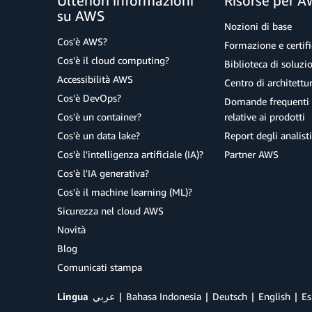
Ulteriori informazioni
Risorse per 
su AWS
Nozioni di base
Cos'è AWS?
Formazione e certifi
Cos'è il cloud computing?
Biblioteca di soluz
Accessibilità AWS
Centro di architettu
Cos'è DevOps?
Domande frequenti 
Cos'è un container?
relative ai prodotti
Cos'è un data lake?
Report degli analisti
Cos'è l'intelligenza artificiale (IA)?
Partner AWS
Cos'è l'IA generativa?
Cos'è il machine learning (ML)?
Sicurezza nel cloud AWS
Novità
Blog
Comunicati stampa
Lingua
عربي
Bahasa Indonesia
Deutsch
English
Es