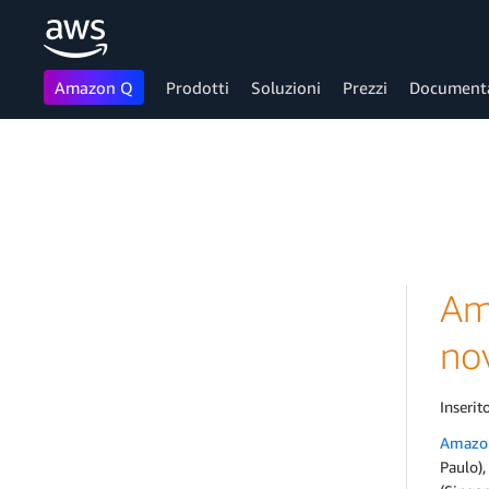
Amazon Q
Prodotti
Soluzioni
Prezzi
Document
Passa al contenuto principale
Ama
no
Inserito
Amazon
Paulo),