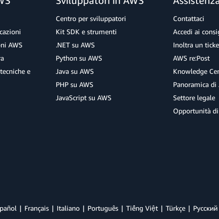
AWS
Sviluppatori in AWS
Assistenz
Centro per sviluppatori
Contattaci
cazioni
Kit SDK e strumenti
Accedi ai consig
ioni AWS
.NET su AWS
Inoltra un tick
ra
Python su AWS
AWS re:Post
tecniche e
Java su AWS
Knowledge Cen
PHP su AWS
Panoramica di
JavaScript su AWS
Settore legale
Opportunità di
pañol
Français
Italiano
Português
Tiếng Việt
Türkçe
Ρусский