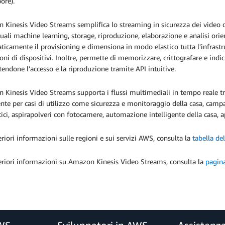
ore).
Kinesis Video Streams semplifica lo streaming in sicurezza dei video 
quali machine learning, storage, riproduzione, elaborazione e analisi ori
icamente il provisioning e dimensiona in modo elastico tutta l'infrastrut
oni di dispositivi. Inoltre, permette di memorizzare, crittografare e indic
endone l'accesso e la riproduzione tramite API intuitive.
Kinesis Video Streams supporta i flussi multimediali in tempo reale t
nte per casi di utilizzo come sicurezza e monitoraggio della casa, cam
ci, aspirapolveri con fotocamere, automazione intelligente della casa, ap
eriori informazioni sulle regioni e sui servizi AWS, consulta la
tabella de
eriori informazioni su Amazon Kinesis Video Streams, consulta la
pagin