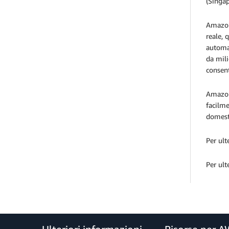
(Singap
Amazon 
reale, 
automat
da mili
consent
Amazon 
facilme
domesti
Per ult
Per ult