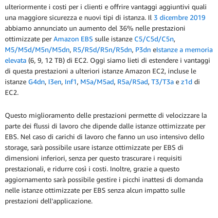
ulteriormente i costi per i clienti e offrire vantaggi aggiuntivi quali
una maggiore sicurezza e nuovi tipi di istanza. Il
3 dicembre 2019
abbiamo annunciato un aumento del 36% nelle prestazioni
ottimizzate per
Amazon EBS
sulle istanze
C5/C5d/C5n
,
M5/M5d/M5n/M5dn
,
R5/R5d/R5n/R5dn
,
P3dn
e
Istanze a memoria
elevata
(6, 9, 12 TB) di EC2. Oggi siamo lieti di estendere i vantaggi
di questa prestazioni a ulteriori istanze Amazon EC2, incluse le
istanze
G4dn
,
I3en
,
Inf1
,
M5a/M5ad
,
R5a/R5ad
,
T3/T3a
e
z1d
di
EC2.
Questo miglioramento delle prestazioni permette di velocizzare la
parte dei flussi di lavoro che dipende dalle istanze ottimizzate per
EBS. Nel caso di carichi di lavoro che fanno un uso intensivo dello
storage, sarà possibile usare istanze ottimizzate per EBS di
dimensioni inferiori, senza per questo trascurare i requisiti
prestazionali, e ridurre così i costi. Inoltre, grazie a questo
aggiornamento sarà possibile gestire i picchi inattesi di domanda
nelle istanze ottimizzate per EBS senza alcun impatto sulle
prestazioni dell'applicazione.