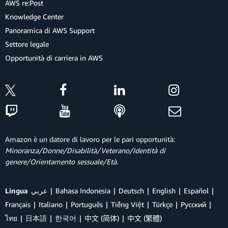
AWS re:Post
Knowledge Center
Panoramica di AWS Support
Settore legale
Opportunità di carriera in AWS
Amazon è un datore di lavoro per le pari opportunità:
Minoranza/Donne/Disabilità/Veterano/Identità di
genere/Orientamento sessuale/Età.
Lingua
عربي
Bahasa Indonesia
Deutsch
English
Español
Français
Italiano
Português
Tiếng Việt
Türkçe
Ρусский
ไทย
日本語
한국어
中文 (简体)
中文 (繁體)