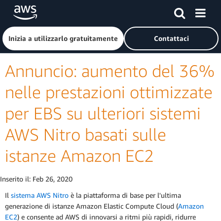
Passa al contenuto principale
Fai clic qui per tornare alla home page di Amazon Web Serv
Inizia a utilizzarlo gratuitamente
Contattaci
Annuncio: aumento del 36%
nelle prestazioni ottimizzate
per EBS su ulteriori sistemi
AWS Nitro basati sulle
istanze Amazon EC2
Inserito il:
Feb 26, 2020
Il
sistema AWS Nitro
è la piattaforma di base per l'ultima
generazione di istanze Amazon Elastic Compute Cloud (
Amazon
EC2
) e consente ad AWS di innovarsi a ritmi più rapidi, ridurre