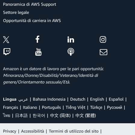
Panoramica di AWS Support
Settore legale
Opportunità di carriera in AWS
Amazon è un datore di lavoro per le pari opportunità:
Minoranza/Donne/Disabilità/Veterano/Identità di
genere/Orientamento sessuale/Età.
Lingua
عربي
Bahasa Indonesia
Deutsch
English
Español
Français
Italiano
Português
Tiếng Việt
Türkçe
Ρусский
ไทย
日本語
한국어
中文 (简体)
中文 (繁體)
Privacy
|
Accessibilità
|
Termini di utilizzo del sito
|