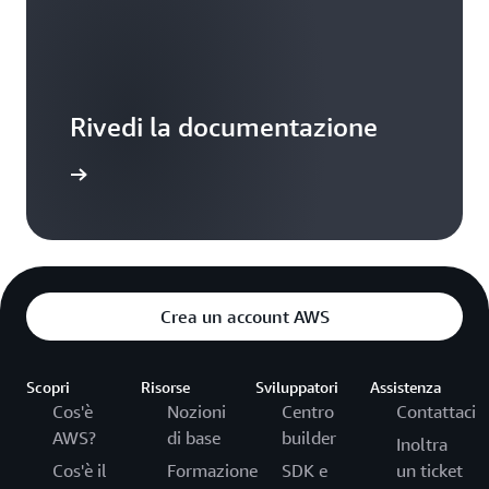
Rivedi la documentazione
ormazioni
Crea un account AWS
Scopri
Risorse
Sviluppatori
Assistenza
Cos'è
Nozioni
Centro
Contattaci
AWS?
di base
builder
Inoltra
Cos'è il
Formazione
SDK e
un ticket