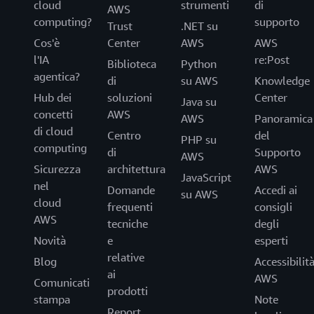
cloud
strumenti
di
AWS
computing?
supporto
Trust
.NET su
Cos'è
Center
AWS
AWS
l'IA
re:Post
Biblioteca
Python
agentica?
di
su AWS
Knowledge
Hub dei
soluzioni
Center
Java su
concetti
AWS
AWS
Panoramica
di cloud
Centro
del
PHP su
computing
di
Supporto
AWS
Sicurezza
architettura
AWS
JavaScript
nel
Domande
Accedi ai
su AWS
cloud
frequenti
consigli
AWS
tecniche
degli
Novità
e
esperti
relative
Blog
Accessibilit
ai
AWS
Comunicati
prodotti
stampa
Note
Report