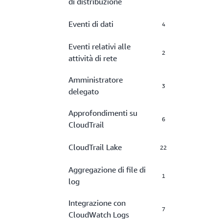
di distribuzione
Eventi di dati
4
Eventi relativi alle
2
attività di rete
Amministratore
3
delegato
Approfondimenti su
6
CloudTrail
CloudTrail Lake
22
Aggregazione di file di
1
log
Integrazione con
7
CloudWatch Logs