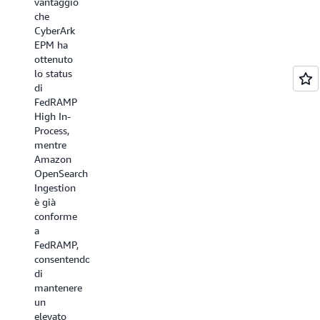
vantaggio
gestione
Confluent
che
e della
ha
CyberArk
manutenzione
sviluppato
EPM ha
dell'infrastruttura."
Kafka
ottenuto
Anurag
10X,
lo status
Gupta,
creando
di
cofondatore
una
FedRAMP
di
piattaforma
High In-
Calyptia
di
Process,
streaming
mentre
di dati
Amazon
completa
OpenSearch
e nativa
Ingestion
del
è già
cloud,
conforme
che
a
consente
FedRAMP,
di
consentendoci
spostare
di
i dati da
mantenere
qualsiasi
un
luogo
elevato