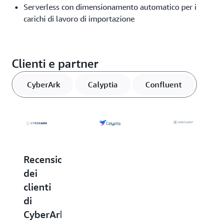
Serverless con dimensionamento automatico per i
carichi di lavoro di importazione
Clienti e partner
CyberArk
Calyptia
Confluent
Recension
Recensione
Recensione
dei
dei
dei
clienti
clienti
clienti
di
di
di
Confluent
CyberArk
Calyptia