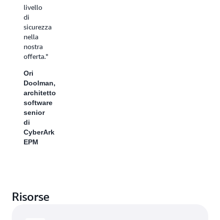
vengano
livello
creati in
di
luoghi
sicurezza
in cui le
nella
aziende
nostra
possono
offerta."
intervenire
Ori
nel
Doolman,
mondo
architetto
multi-
software
SaasS in
senior
cui
di
viviamo
CyberArk
tutti.
EPM
Ciò
consente
agli
utenti di
OpenSearch
di
Risorse
beneficiare
delle