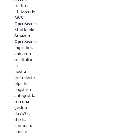
Confluent.
traffico
ultime
Questa
utilizzando
versioni
integrazione
AWS
di
aiuterà i
OpenSearch.
questi
nostri
Sfruttando
progetti
clienti
Amazon
siamo
congiunti
OpenSearch
entusiasti
ad
Ingestion,
che gli
accedere
abbiamo
utenti
ai dati
sostituito
possano
in
la
ottenere
tempo
nostra
un
reale
precedente
maggiore
tramite
pipeline
controllo
Apache
Logstash
nella
Kafka
autogestita
prima
all'interno
con una
fase
di
gestita
grazie
OpenSearch,
da AWS,
alla
in modo
che ha
combinazione
che
eliminato
dei
possano
l'onere
progetti