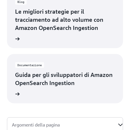
centinaia
Blog
di
Le migliori strategie per il
origini
dati con
tracciamento ad alto volume con
cui
Amazon OpenSearch Ingestion
Confluent
è
 il blog
integrato.
Siamo
entusiasti
di
vedere
Documentazione
cosa
Guida per gli sviluppatori di Amazon
creano i
OpenSearch Ingestion
nostri
clienti
la guida
congiunti
mettendo
in moto
i dati
con
Confluent
Argomenti della pagina
e