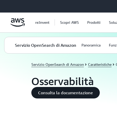
Passa al contenuto principale
re:Invent
Scopri AWS
Prodotti
Solu
Servizio OpenSearch di Amazon
Panoramica
Funz
Servizio OpenSearch di Amazon
Caratteristiche
Osservabilità
Consulta la documentazione