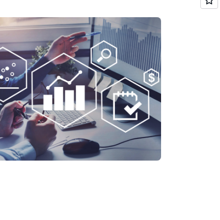
sa del problema, devi rimediare. Non c'è niente
ere un problema e peggiorare ulteriormente la
i realizzare un'analisi post-evento per
resti potuto prevenire il problema. Prendi nota
prevenire il problema in futuro. L'obiettivo
si che il problema non si ripresenti e, se
re e risolvere in modo automatico.
servabilità grazie al servizio