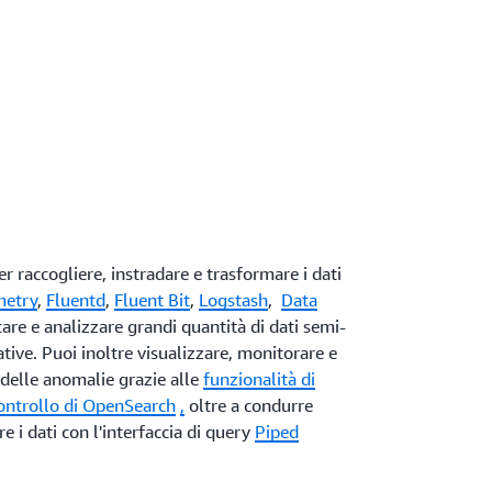
er raccogliere, instradare e trasformare i dati
metry
,
Fluentd
,
Fluent Bit
,
Logstash
,
Data
are e analizzare grandi quantità di dati semi-
ative. Puoi inoltre visualizzare, monitorare e
 delle anomalie grazie alle
funzionalità di
 controllo di OpenSearch
,
oltre a condurre
re i dati con l'interfaccia di query
Piped