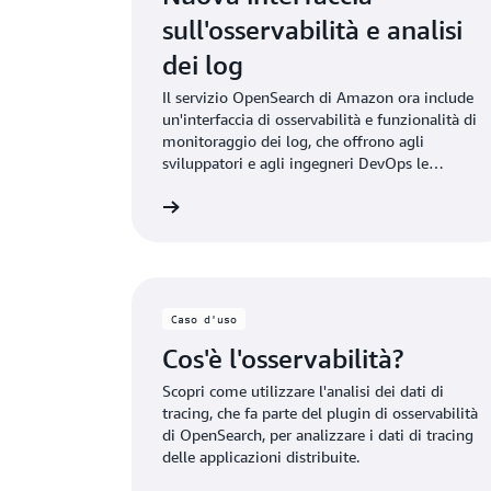
sull'osservabilità e analisi
dei log
Il servizio OpenSearch di Amazon ora include
un'interfaccia di osservabilità e funzionalità di
monitoraggio dei log, che offrono agli
sviluppatori e agli ingegneri DevOps le
informazioni necessarie per rilevare i
lteriori informazioni
Ulteriori 
problemi delle prestazioni più rapidamente e
ridurre i tempi di inattività delle applicazioni.
Caso d'uso
Cos'è l'osservabilità?
Scopri come utilizzare l'analisi dei dati di
tracing, che fa parte del plugin di osservabilità
di OpenSearch, per analizzare i dati di tracing
delle applicazioni distribuite.