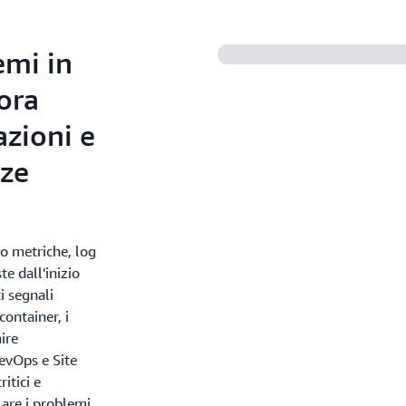
emi in
ora
azioni e
nze
no metriche, log
te dall'inizio
i segnali
ontainer, i
nire
DevOps e Site
itici e
olare i problemi