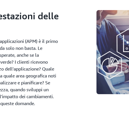
Risolvi
stazioni delle
Dopo aver identificato la cau
di peggio di provare a risolv
situazione. Non dimenticare d
determinare il modo in cui av
 applicazioni (APM) è il primo
delle modifiche suggerite per 
 da solo non basta. Le
deve essere quello di assicurar
sperate, anche se la
succede, di saperlo identifica
erde? I clienti ricevono
zzo dell'applicazione? Quale
Da quale area geografica noti
lizzare e pianificare? Se
rezza, quando sviluppi un
 l'impatto dei cambiamenti.
te queste domande.
Dow Jones e 3M: os