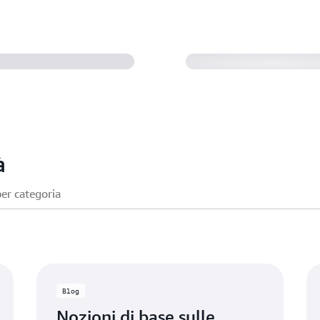
OpenSearch di A
à
Blog
Nozioni di base sulle