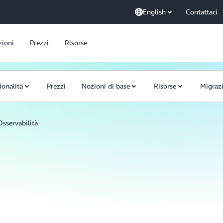
English
Contattaci
zioni
Prezzi
Risorse
ionalità
Prezzi
Nozioni di base
Risorse
Migraz
Osservabilità