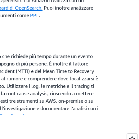
o OpenSearch di Amazon realizza con un
ard di OpenSearch.
Puoi inoltre analizzare
strumenti come
PPL
.
io che richiede più tempo durante un evento
egno di più persone. È inoltre il fattore
Incident (MTTI) e del Mean Time to Recovery
o al rumore e comprendere dove focalizzarsi è
 Utilizzare i log, le metriche e il tracing ti
la root cause analysis, riuscendo a mettere
esti tre strumenti su AWS, on-premise o su
all'investigazione e documentare l'analisi con i
 OpenSearch
.