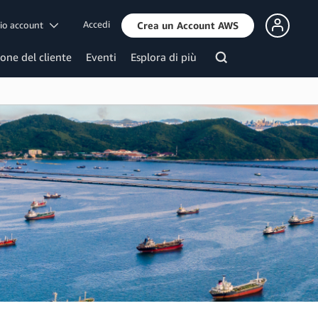
Accedi
mio account
Crea un Account AWS
ione del cliente
Eventi
Esplora di più