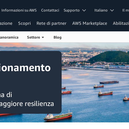
Informazioni su AWS
Contattaci
Supporto
Italiano
Il 
azione
Scopri
Rete di partner
AWS Marketplace
Abilitaz
anoramica
Settore
Blog
gionamento
a di
ggiore resilienza