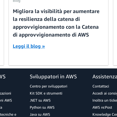
Blog
Migliora la visibilità per aumentare
la resilienza della catena di
approvvigionamento con la Catena
di approvvigionamento di AWS
Leggi il blog »
AWS
Sviluppatori in AWS
Assistenz
Centro per sviluppatori
Contattaci
cazioni
Kit SDK e strumenti
Accedi ai consig
ioni AWS
.NET su AWS
Inoltra un tick
ra
Python su AWS
AWS re:Post
tecniche e
Java su AWS
Knowledge Cen