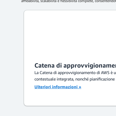
affidabilità, scalabilità e flessibilità complete, consentendot
Catena di approvvigioname
La Catena di approvvigionamento di AWS è un'a
contestuale integrata, nonché pianificazion
Ulteriori informazioni »