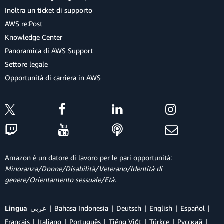
Inoltra un ticket di supporto
AWS re:Post
Knowledge Center
Panoramica di AWS Support
Settore legale
Opportunità di carriera in AWS
Amazon è un datore di lavoro per le pari opportunità:
Minoranza/Donne/Disabilità/Veterano/Identità di
genere/Orientamento sessuale/Età.
Lingua
عربي
Bahasa Indonesia
Deutsch
English
Español
Français
Italiano
Português
Tiếng Việt
Türkçe
Ρусский