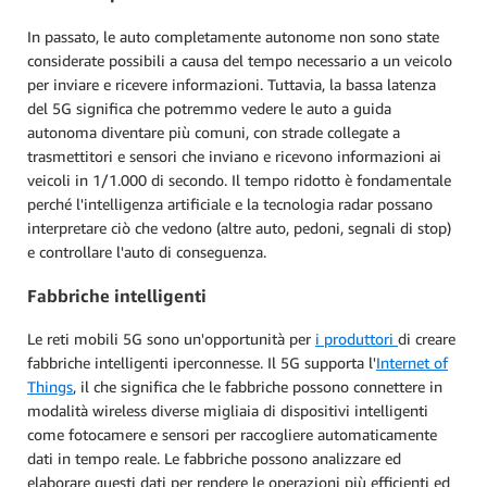
In passato, le auto completamente autonome non sono state
considerate possibili a causa del tempo necessario a un veicolo
per inviare e ricevere informazioni. Tuttavia, la bassa latenza
del 5G significa che potremmo vedere le auto a guida
autonoma diventare più comuni, con strade collegate a
trasmettitori e sensori che inviano e ricevono informazioni ai
veicoli in 1/1.000 di secondo. Il tempo ridotto è fondamentale
perché l'intelligenza artificiale e la tecnologia radar possano
interpretare ciò che vedono (altre auto, pedoni, segnali di stop)
e controllare l'auto di conseguenza.
Fabbriche intelligenti
Le reti mobili 5G sono un'opportunità per
i produttori
di creare
fabbriche intelligenti iperconnesse. Il 5G supporta l'
Internet of
Things
, il che significa che le fabbriche possono connettere in
modalità wireless diverse migliaia di dispositivi intelligenti
come fotocamere e sensori per raccogliere automaticamente
dati in tempo reale. Le fabbriche possono analizzare ed
elaborare questi dati per rendere le operazioni più efficienti ed