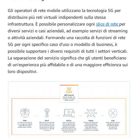
Gli operatori di rete mobile utilizzano la tecnologia 5G per
distribuire più reti virtuali indipendenti sulla stessa
infrastruttura. È possibile personalizzare ogni
slice di rete
per
diversi servizi e casi aziendali, ad esempio servizi di streaming
o attività aziendali. Formando una raccolta di funzioni di rete
5G per ogni specifico caso d'uso o modello di business, è
possibile supportare i diversi requisiti di tutti i settori verticali.
La separazione del servizio significa che gli utenti beneficiano
di un'esperienza più affidabile e di una maggiore efficienza sui
loro dispositivi.