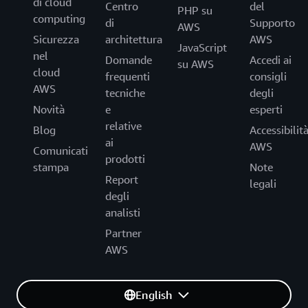
di cloud
Centro
del
PHP su
computing
di
Supporto
AWS
Sicurezza
architettura
AWS
JavaScript
nel
Domande
Accedi ai
su AWS
cloud
frequenti
consigli
AWS
tecniche
degli
Novità
e
esperti
relative
Blog
Accessibilit
ai
AWS
Comunicati
prodotti
stampa
Note
Report
legali
degli
analisti
Partner
AWS
English