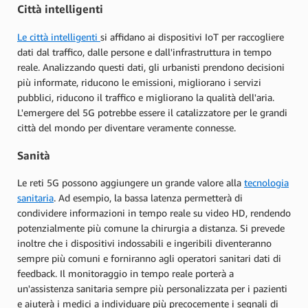
Città intelligenti
Le città intelligenti
si affidano ai dispositivi IoT per raccogliere
dati dal traffico, dalle persone e dall'infrastruttura in tempo
reale. Analizzando questi dati, gli urbanisti prendono decisioni
più informate, riducono le emissioni, migliorano i servizi
pubblici, riducono il traffico e migliorano la qualità dell'aria.
L'emergere del 5G potrebbe essere il catalizzatore per le grandi
città del mondo per diventare veramente connesse.
Sanità
Le reti 5G possono aggiungere un grande valore alla
tecnologia
sanitaria
. Ad esempio, la bassa latenza permetterà di
condividere informazioni in tempo reale su video HD, rendendo
potenzialmente più comune la chirurgia a distanza. Si prevede
inoltre che i dispositivi indossabili e ingeribili diventeranno
sempre più comuni e forniranno agli operatori sanitari dati di
feedback. Il monitoraggio in tempo reale porterà a
un'assistenza sanitaria sempre più personalizzata per i pazienti
e aiuterà i medici a individuare più precocemente i segnali di