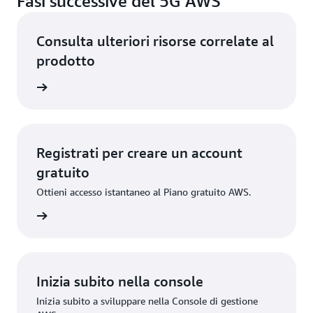
Fasi successive del 5G AWS
Consulta ulteriori risorse correlate al
prodotto
el cloud
Registrati per creare un account
gratuito
Ottieni accesso istantaneo al Piano gratuito AWS.
gistrati
Inizia subito nella console
Inizia subito a sviluppare nella Console di gestione