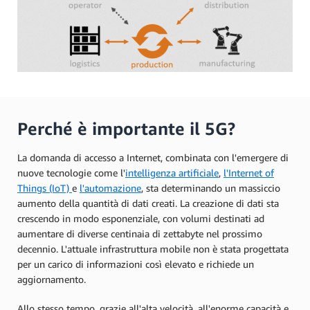
Perché è importante il 5G?
La domanda di accesso a Internet, combinata con l'emergere di
nuove tecnologie come l'
intelligenza artificiale
,
l'Internet of
Things (IoT)
e
l'automazione
, sta determinando un massiccio
aumento della quantità di dati creati. La creazione di dati sta
crescendo in modo esponenziale, con volumi destinati ad
aumentare di diverse centinaia di zettabyte nel prossimo
decennio. L'attuale infrastruttura mobile non è stata progettata
per un carico di informazioni così elevato e richiede un
aggiornamento.
Allo stesso tempo, grazie all'alta velocità, all'enorme capacità e