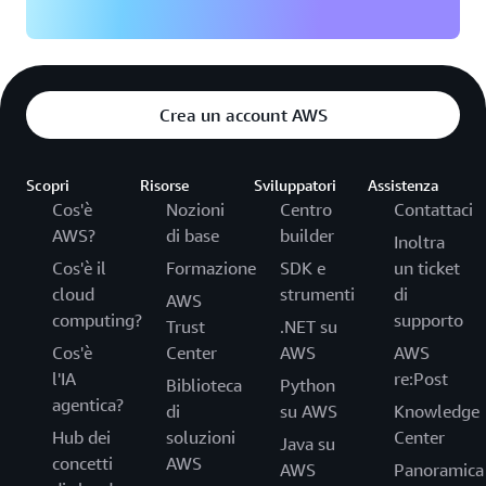
Crea un account AWS
Scopri
Risorse
Sviluppatori
Assistenza
Cos'è
Nozioni
Centro
Contattaci
AWS?
di base
builder
Inoltra
Cos'è il
Formazione
SDK e
un ticket
cloud
strumenti
di
AWS
computing?
supporto
Trust
.NET su
Cos'è
Center
AWS
AWS
l'IA
re:Post
Biblioteca
Python
agentica?
di
su AWS
Knowledge
Hub dei
soluzioni
Center
Java su
concetti
AWS
AWS
Panoramica