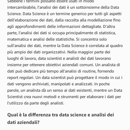
Sebbene i termini possano essere usati in modo
intercambiabile, l'analisi dei dati è un sottoinsieme della Data
Science. Data Science è un termine generico per tutti gli aspetti
dell'elaborazione dei dati, dalla raccolta alla modellazione fino
agli approfondimenti delle informazioni dettagliate. D'altra
parte, l'analisi dei dati si occupa principalmente di statistica,
matematica e analisi delle statistiche. Si concentra solo
sull'analisi dei dati, mentre la Data Science è correlata al quadro
più ampio dei dati organizzativi. Nella maggior parte dei
luoghi di lavoro, data scientist e analisti dei dati lavorano
insieme per ottenere obiettivi aziendali comuni. Un analista di
dati può dedicare più tempo all'analisi di routine, fornendo
report regolari. Un data scientist può progettare il modo in cui i
dati vengono archiviati, manipolati e analizzati. In poche
parole, un analista dà un senso ai dati esistenti, mentre un Data
Scientist crea nuovi metodi e strumenti per elaborare i dati per
l'utilizzo da parte degli analisti.
Qual è la differenza tra data science e analisi dei
dati aziendali?