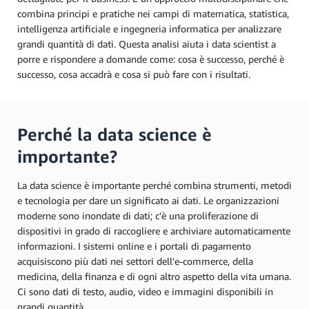
combina principi e pratiche nei campi di matematica, statistica,
intelligenza artificiale e ingegneria informatica per analizzare
grandi quantità di dati. Questa analisi aiuta i data scientist a
porre e rispondere a domande come: cosa è successo, perché è
successo, cosa accadrà e cosa si può fare con i risultati.
Perché la data science è
importante?
La data science è importante perché combina strumenti, metodi
e tecnologia per dare un significato ai dati. Le organizzazioni
moderne sono inondate di dati; c'è una proliferazione di
dispositivi in grado di raccogliere e archiviare automaticamente
informazioni. I sistemi online e i portali di pagamento
acquisiscono più dati nei settori dell'e-commerce, della
medicina, della finanza e di ogni altro aspetto della vita umana.
Ci sono dati di testo, audio, video e immagini disponibili in
grandi quantità.