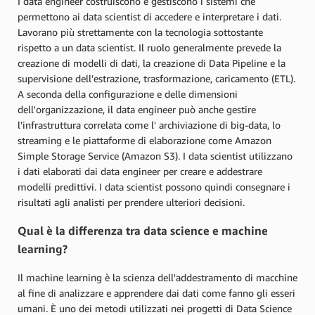
I data engineer costruiscono e gestiscono i sistemi che
permettono ai data scientist di accedere e interpretare i dati.
Lavorano più strettamente con la tecnologia sottostante
rispetto a un data scientist. Il ruolo generalmente prevede la
creazione di modelli di dati, la creazione di Data Pipeline e la
supervisione dell'estrazione, trasformazione, caricamento (ETL).
A seconda della configurazione e delle dimensioni
dell'organizzazione, il data engineer può anche gestire
l'infrastruttura correlata come l' archiviazione di big-data, lo
streaming e le piattaforme di elaborazione come Amazon
Simple Storage Service (Amazon S3). I data scientist utilizzano
i dati elaborati dai data engineer per creare e addestrare
modelli predittivi. I data scientist possono quindi consegnare i
risultati agli analisti per prendere ulteriori decisioni.
Qual è la differenza tra data science e machine
learning?
Il machine learning è la scienza dell'addestramento di macchine
al fine di analizzare e apprendere dai dati come fanno gli esseri
umani. È uno dei metodi utilizzati nei progetti di Data Science