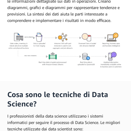
le informazioni dettagliate sui dati in operazioni. Creano
diagrammi, grafici e diagrammi per rappresentare tendenze e
previsioni. La sintesi dei dati aiuta le parti interessate a
comprendere e implementare i risultati in modo efficace.
Cosa sono le tecniche di Data
Science?
I professionisti della data science utilizzano i sistemi
informatici per seguire il processo di Data Science. Le migliori
tecniche utilizzate dai data scientist sono: