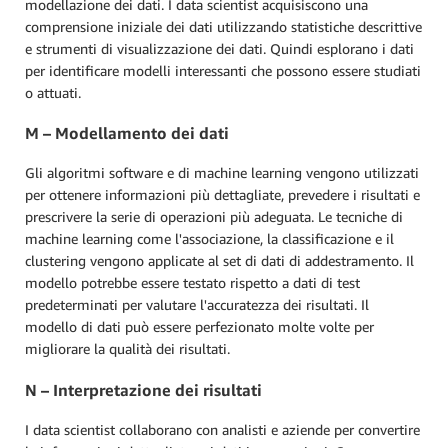
modellazione dei dati. I data scientist acquisiscono una
comprensione iniziale dei dati utilizzando statistiche descrittive
e strumenti di visualizzazione dei dati. Quindi esplorano i dati
per identificare modelli interessanti che possono essere studiati
o attuati.
M – Modellamento dei dati
Gli algoritmi software e di machine learning vengono utilizzati
per ottenere informazioni più dettagliate, prevedere i risultati e
prescrivere la serie di operazioni più adeguata. Le tecniche di
machine learning come l'associazione, la classificazione e il
clustering vengono applicate al set di dati di addestramento. Il
modello potrebbe essere testato rispetto a dati di test
predeterminati per valutare l'accuratezza dei risultati. Il
modello di dati può essere perfezionato molte volte per
migliorare la qualità dei risultati.
N – Interpretazione dei risultati
I data scientist collaborano con analisti e aziende per convertire