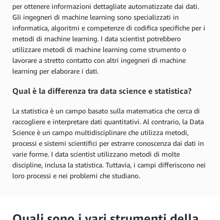
per ottenere informazioni dettagliate automatizzate dai dati.
Gli ingegneri di machine learning sono specializzati in
informatica, algoritmi e competenze di codifica specifiche per i
metodi di machine learning. I data scientist potrebbero
utilizzare metodi di machine learning come strumento o
lavorare a stretto contatto con altri ingegneri di machine
learning per elaborare i dati.
Qual è la differenza tra data science e statistica?
La statistica è un campo basato sulla matematica che cerca di
raccogliere e interpretare dati quantitativi. Al contrario, la Data
Science è un campo multidisciplinare che utilizza metodi,
processi e sistemi scientifici per estrarre conoscenza dai dati in
varie forme. I data scientist utilizzano metodi di molte
discipline, inclusa la statistica. Tuttavia, i campi differiscono nei
loro processi e nei problemi che studiano.
Quali sono i vari strumenti della