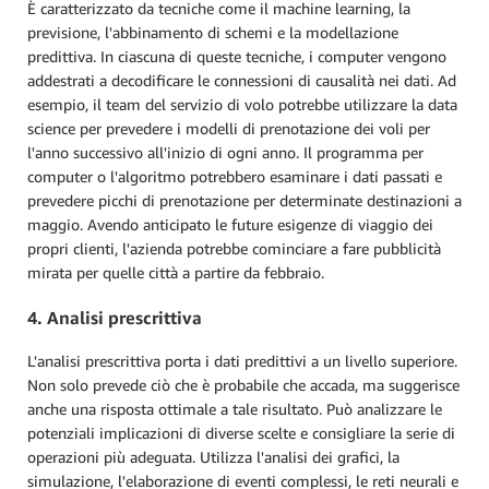
È caratterizzato da tecniche come il machine learning, la
previsione, l'abbinamento di schemi e la modellazione
predittiva. In ciascuna di queste tecniche, i computer vengono
addestrati a decodificare le connessioni di causalità nei dati. Ad
esempio, il team del servizio di volo potrebbe utilizzare la data
science per prevedere i modelli di prenotazione dei voli per
l'anno successivo all'inizio di ogni anno. Il programma per
computer o l'algoritmo potrebbero esaminare i dati passati e
prevedere picchi di prenotazione per determinate destinazioni a
maggio. Avendo anticipato le future esigenze di viaggio dei
propri clienti, l'azienda potrebbe cominciare a fare pubblicità
mirata per quelle città a partire da febbraio.
4. Analisi prescrittiva
L'analisi prescrittiva porta i dati predittivi a un livello superiore.
Non solo prevede ciò che è probabile che accada, ma suggerisce
anche una risposta ottimale a tale risultato. Può analizzare le
potenziali implicazioni di diverse scelte e consigliare la serie di
operazioni più adeguata. Utilizza l'analisi dei grafici, la
simulazione, l'elaborazione di eventi complessi, le reti neurali e