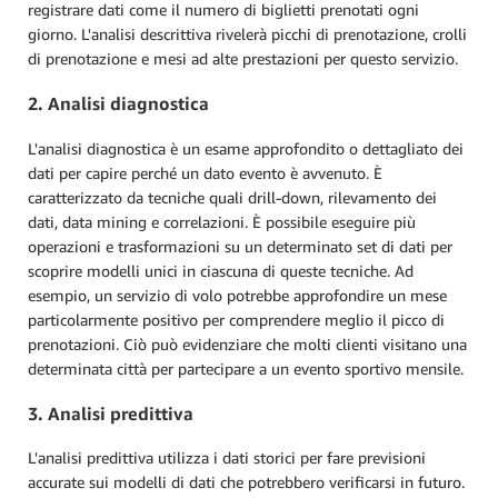
registrare dati come il numero di biglietti prenotati ogni
giorno. L'analisi descrittiva rivelerà picchi di prenotazione, crolli
di prenotazione e mesi ad alte prestazioni per questo servizio.
2. Analisi diagnostica
L'analisi diagnostica è un esame approfondito o dettagliato dei
dati per capire perché un dato evento è avvenuto. È
caratterizzato da tecniche quali drill-down, rilevamento dei
dati, data mining e correlazioni. È possibile eseguire più
operazioni e trasformazioni su un determinato set di dati per
scoprire modelli unici in ciascuna di queste tecniche. Ad
esempio, un servizio di volo potrebbe approfondire un mese
particolarmente positivo per comprendere meglio il picco di
prenotazioni. Ciò può evidenziare che molti clienti visitano una
determinata città per partecipare a un evento sportivo mensile.
3. Analisi predittiva
L'analisi predittiva utilizza i dati storici per fare previsioni
accurate sui modelli di dati che potrebbero verificarsi in futuro.