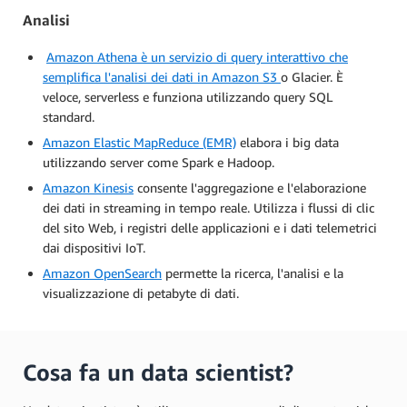
Analisi
Amazon Athena
è un servizio di query interattivo che
semplifica l'analisi dei dati in
Amazon S3
o Glacier. È
veloce, serverless e funziona utilizzando query SQL
standard.
Amazon Elastic MapReduce (EMR)
elabora i big data
utilizzando server come Spark e Hadoop.
Amazon Kinesis
consente l'aggregazione e l'elaborazione
dei dati in streaming in tempo reale. Utilizza i flussi di clic
del sito Web, i registri delle applicazioni e i dati telemetrici
dai dispositivi IoT.
Amazon OpenSearch
permette la ricerca, l'analisi e la
visualizzazione di petabyte di dati.
Cosa fa un data scientist?