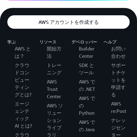
AWS アカウントを作成する
学ぶ
リソース
デベロッパー
ヘルプ
AWS と
開始方
Builder
お問い
は？
法
Center
合わせ
クラウ
トレー
SDK と
サポー
ドコン
ニング
ツール
トチケ
ピュー
ットを
AWS
AWS で
ティン
申請す
Trust
の .NET
グとは?
る
Center
AWS で
エージ
AWS
AWS ソ
の
ェンテ
re:Post
リュー
Python
ィック
ション
ナレッ
AWS で
AI とは?
ライブ
ジセン
の Java
クラウ
ラリ
ター