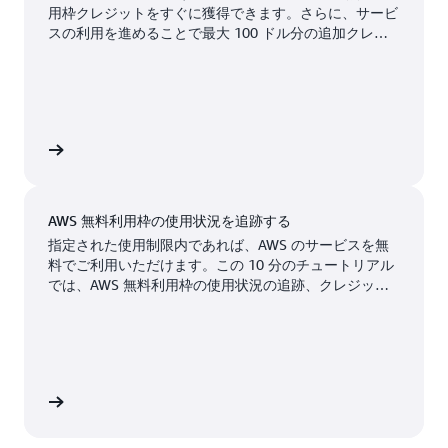
アトランタ、ジョージ
ニューアーク、ニュー
用枠クレジットをすぐに獲得できます。さらに、サービ
米国東部 (オハイオ)
スの利用を進めることで最大 100 ドル分の追加クレジ
ア州
ジャージー州
米国西部 (オレゴン)
ットも獲得できます。AWS のサービスは最大 6 か月間
無料で試用できます。ビジネスを拡大する準備が整った
ボストン、マサチュー
パロアルト、カリフォ
利用可能
近日リリース予定
ときにのみ、料金が発生します。
セッツ州
ルニア州
シカゴ、イリノイ州
フェニックス、アリゾ
成する
ナ州
コロンバス、オハイオ
州
フィラデルフィア、ペ
AWS 無料利用枠の使用状況を追跡する
ンシルベニア州
ダラス/フォートワー
指定された使用制限内であれば、AWS のサービスを無
料でご利用いただけます。この 10 分のチュートリアル
ス、テキサス州
ポートランド、オレゴ
では、AWS 無料利用枠の使用状況の追跡、クレジット
ン州
の管理、コストアラートの設定について説明します。
デンバー、コロラド州
ケレタロ、メキシコ
ヘイワード、カリフォ
ルニア州
ソルトレイクシティ、
ユタ州
認する
ヒューストン、テキサ
ス州
サンノゼ、カリフォル