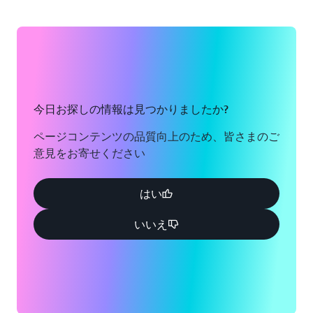
ニア州
ジャクソンビル、フロ
リダ州
シアトル、ワシントン
州
カンザスシティ、ミズ
ーリ州
サウスベンド、インデ
ィアナ州
ロサンゼルス、カリフ
今日お探しの情報は見つかりましたか?
ォルニア州
セントルイス、ミズー
ページコンテンツの品質向上のため、皆さまのご
リ州
マイアミ、フロリダ州
意見をお寄せください
タンパベイ、フロリダ
ミネアポリス、ミネソ
州
はい
タ州
トロント、オンタリオ
いいえ
モントリオール、ケベ
州
ック州
ワシントンD.C.
ナッシュビル、テネシ
ー州