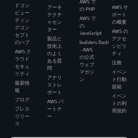
AWS で
ドコン
アーキ
AWS サ
の PHP
ピュー
テクチ
ポート
AWS で
ティン
ャセン
の概要
の
グコン
ター
AWS の
JavaScript
セプト
製品と
アクセ
のハブ
builders.flash
技術上
シビリ
- AWS
AWS ク
のよく
ティ
の公式
ラウド
ある質
法務
ウェブ
セキュ
問
マガジ
イベン
リティ
アナリ
ン
ト行動
最新情
ストレ
規範
報
ポート
イベン
ブログ
AWS パ
トの利
プレス
ートナ
用規約
リリー
ー
ス