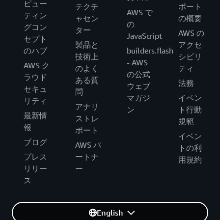
ピュー
テクチ
ポート
AWS で
ティン
ャセン
の概要
の
グコン
ター
AWS の
JavaScript
セプト
製品と
アクセ
のハブ
builders.flash
技術上
シビリ
- AWS
AWS ク
のよく
ティ
の公式
ラウド
ある質
法務
ウェブ
セキュ
問
マガジ
イベン
リティ
アナリ
ン
ト行動
最新情
ストレ
規範
報
ポート
イベン
ブログ
AWS パ
トの利
プレス
ートナ
用規約
リリー
ー
ス
English