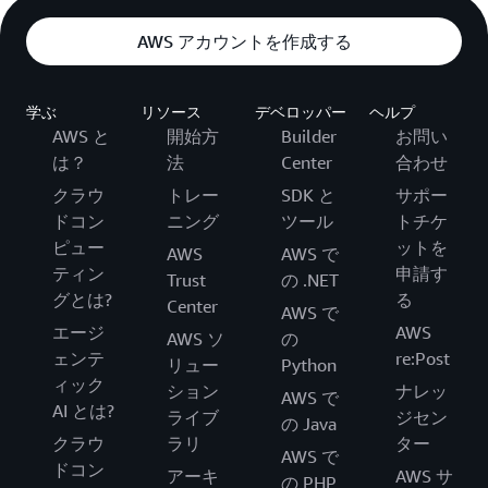
AWS アカウントを作成する
学ぶ
リソース
デベロッパー
ヘルプ
AWS と
開始方
Builder
お問い
は？
法
Center
合わせ
クラウ
トレー
SDK と
サポー
ドコン
ニング
ツール
トチケ
ピュー
ットを
AWS
AWS で
ティン
申請す
Trust
の .NET
グとは?
る
Center
AWS で
エージ
AWS
AWS ソ
の
ェンテ
re:Post
リュー
Python
ィック
ション
ナレッ
AWS で
AI とは?
ライブ
ジセン
の Java
クラウ
ラリ
ター
AWS で
ドコン
アーキ
AWS サ
の PHP