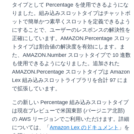
タイプとして Percentage を使用できるようにな
りました。組み込みスロットタイプはチャットボ
ットで簡単かつ素早くスロットを定義できるよう
にすることで、ユーザーのレスポンスの解決性を
正確にしています。AMAZON.Percentage スロッ
トタイプは割合値の解決度を有効にします。ま
た、AMAZON.Number スロットタイプで 10 進数
も使用できるようになりました。追加された
AMAZON.Percentage スロットタイプは Amazon
Lex 組み込みスロットライブラリを合計 97 にま
で拡張しています。
この新しい Percentage 組み込みスロットタイプ
は現在プレビューで米国東部 (バージニア北部)
の AWS リージョンでご利用いただけます。詳細
については、「
Amazon Lex のドキュメント
」を