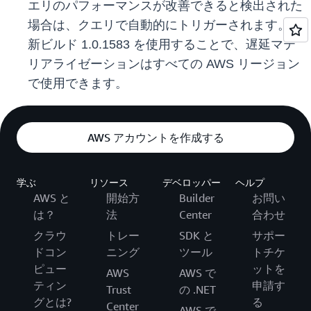
エリのパフォーマンスが改善できると検出された
場合は、クエリで自動的にトリガーされます。最
新ビルド 1.0.1583 を使用することで、遅延マテ
リアライゼーションはすべての AWS リージョン
で使用できます。
AWS アカウントを作成する
学ぶ
リソース
デベロッパー
ヘルプ
AWS と
開始方
Builder
お問い
は？
法
Center
合わせ
クラウ
トレー
SDK と
サポー
ドコン
ニング
ツール
トチケ
ピュー
ットを
AWS
AWS で
ティン
申請す
Trust
の .NET
グとは?
る
Center
AWS で