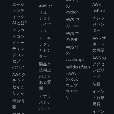
エージ
AWS
AWS ソ
の
ェンテ
re:Post
リュー
Python
ィック
ション
ナレッ
AWS で
AI とは?
ライブ
ジセン
の Java
クラウ
ラリ
ター
AWS で
ドコン
アーキ
AWS サ
の PHP
ピュー
テクチ
ポート
AWS で
ティン
ャセン
の概要
の
グコン
ター
AWS の
JavaScript
セプト
製品と
アクセ
のハブ
builders.flash
技術上
シビリ
- AWS
AWS ク
のよく
ティ
の公式
ラウド
ある質
法務
ウェブ
セキュ
問
マガジ
イベン
リティ
アナリ
ン
ト行動
最新情
ストレ
規範
報
ポート
イベン