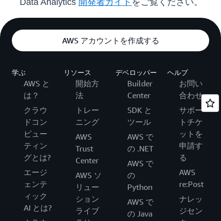
Data Analytics
開発者ガイド
をご覧ください。
AWS アカウントを作成する
学ぶ
リソース
デベロッパー
ヘルプ
AWS と
開始方
Builder
お問い
は？
法
Center
合わせ
クラウ
トレー
SDK と
サポー
ドコン
ニング
ツール
トチケ
ピュー
ットを
AWS
AWS で
ティン
申請す
Trust
の .NET
グとは?
る
Center
AWS で
エージ
AWS
AWS ソ
の
ェンテ
re:Post
リュー
Python
ィック
ション
ナレッ
AWS で
AI とは?
ライブ
ジセン
の Java