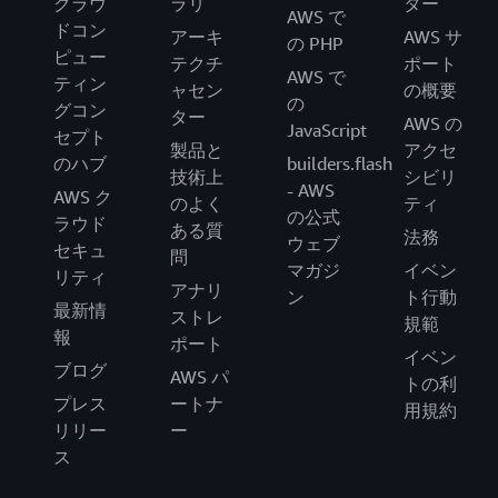
クラウ
ラリ
ター
AWS で
ドコン
アーキ
AWS サ
の PHP
ピュー
テクチ
ポート
AWS で
ティン
ャセン
の概要
の
グコン
ター
AWS の
JavaScript
セプト
製品と
アクセ
のハブ
builders.flash
技術上
シビリ
- AWS
AWS ク
のよく
ティ
の公式
ラウド
ある質
法務
ウェブ
セキュ
問
マガジ
イベン
リティ
アナリ
ン
ト行動
最新情
ストレ
規範
報
ポート
イベン
ブログ
AWS パ
トの利
プレス
ートナ
用規約
リリー
ー
ス