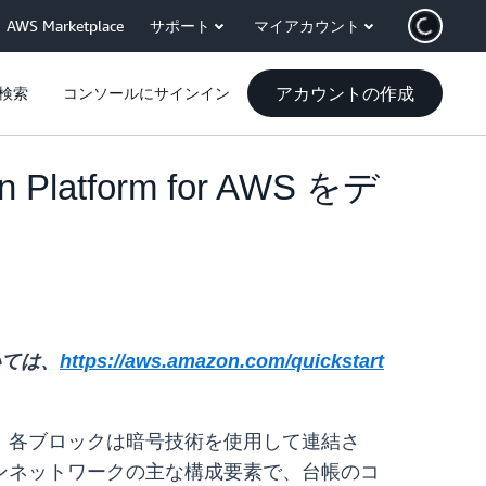
AWS Marketplace
サポート
マイアカウント
アカウントの作成
検索
コンソールにサインイン
tform for AWS をデ
いては、
https://aws.amazon.com/quickstart
。各ブロックは暗号技術を使用して連結さ
ンネットワークの主な構成要素で、台帳のコ