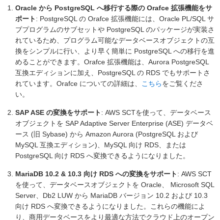
Oracle から PostgreSQL へ移行する際の Orafce 拡張機能をサ
ポート
: PostgreSQL の Orafce 拡張機能には、Oracle PL/SQL サ
ブプログラムのサブセットや PostgreSQL のパッケージが実装さ
れているため、プログラム可能なデータベースオブジェクトの互
換をシンプルに行い、より早く簡単に PostgreSQL への移行を進
めることができます。Orafce 拡張機能は、Aurora PostgreSQL
互換エディションに加え、PostgreSQL の RDS でもサポートさ
れています。Orafce についての詳細は、
こちら
をご覧くださ
い。
SAP ASE の変換をサポート
: AWS SCTを使って、データベース
オブジェクトを SAP Adaptive Server Enterprise (ASE) データベ
ース (旧 Sybase) から Amazon Aurora (PostgreSQL および
MySQL 互換エディション)、MySQL 向け RDS、または
PostgreSQL 向け RDS へ変換できるようになりました。
MariaDB 10.2 & 10.3 向け RDS への変換をサポート
: AWS SCT
を使って、データベースオブジェクトを Oracle、 Microsoft SQL
Server、Db2 LUW から MariaDB バージョン 10.2 および 10.3
向け RDS へ変換できるようになりました。これらの機能によ
り、商用データベースをより最適な方法でクラウド上のオープン