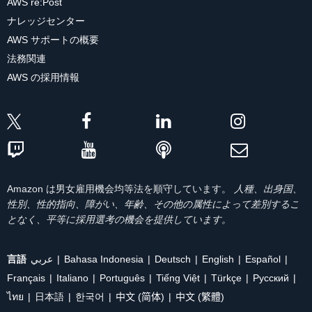
AWS re:Post
ナレッジセンター
AWS サポートの概要
法務関連
AWS の採用情報
Amazon は男女雇用機会均等法を順守しています。
人種、出身国、
性別、性的指向、障がい、年齢、その他の属性によって差別するこ
となく、平等に採用選考の機会を提供しています。
言語
عربي
Bahasa Indonesia
Deutsch
English
Español
Français
Italiano
Português
Tiếng Việt
Türkçe
Ρусский
ไทย
日本語
한국어
中文 (简体)
中文 (繁體)