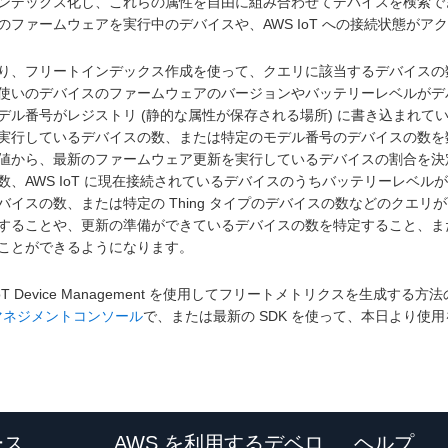
ンデックス化し、これらの属性を自由に組み合わせてデバイスを検索で
のファームウェアを実行中のデバイスや、AWS IoT への接続状態が
り、フリートインデックス作成を使って、クエリに該当するデバイスの
使いのデバイスのファームウェアのバージョンやバッテリーレベルがデバ
デル番号がレジストリ (静的な属性が保存される場所) に書き込まれ
実行しているデバイスの数、または特定のモデル番号のデバイスの数を
値から、最新のファームウェア更新を実行しているデバイスの割合を決定で
数、AWS IoT に現在接続されているデバイスのうちバッテリーレベルが 
バイスの数、または特定の Thing タイプのデバイスの数などのクエリ
することや、更新の準備ができているデバイスの数を特定すること、ま
ことができるようになります。
IoT Device Management を使用してフリートメトリクスを生成す
 マネジメントコンソール
で、または最新の SDK を使って、本日より使
ース
AWS を利用するデベロ
ヘルプ