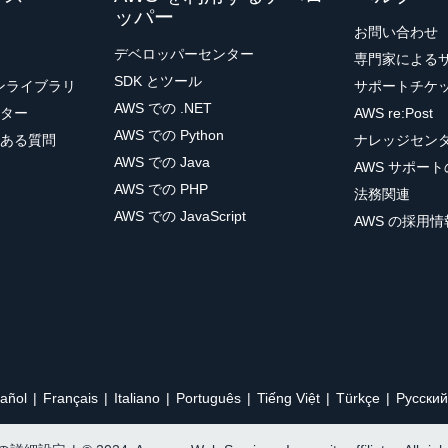
ッパー
お問い合わせ
デベロッパーセンター
専門家による
SDK とツール
ョンライブラリ
サポートチケ
AWS での .NET
ター
AWS re:Post
AWS での Python
ある質問
ナレッジセン
AWS での Java
AWS サポー
AWS での PHP
法務関連
AWS での JavaScript
AWS の採用情
añol
Français
Italiano
Português
Tiếng Việt
Türkçe
Ρусский