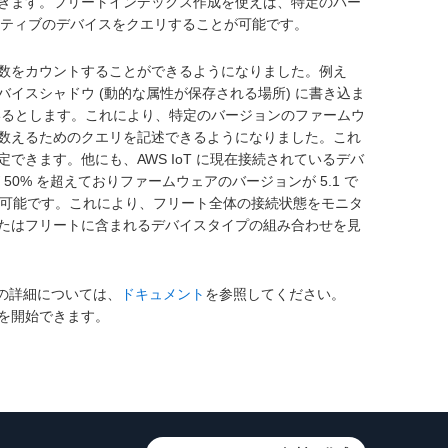
きます。フリートインデックス作成を使えば、特定のバー
アクティブのデバイスをクエリすることが可能です。
数をカウントすることができるようになりました。例え
イスシャドウ (動的な属性が保存される場所) に書き込ま
ているとします。これにより、特定のバージョンのファームウ
数えるためのクエリを記述できるようになりました。これ
きます。他にも、AWS IoT に現在接続されているデバ
50% を超えておりファームウェアのバージョンが 5.1 で
が可能です。
これにより、フリート全体の接続状態をモニタ
たはフリートに含まれるデバイスタイプの組み合わせを見
る方法の詳細については、
ドキュメント
を参照してください。
用を開始できます。