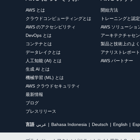
AWS とは
開始方法
クラウドコンピューティングとは
トレーニングと認定
AWS のアクセシビリティ
AWS ソリューシ
DevOps とは
アーキテクチャセン
コンテナとは
製品と技術上のよく
データレイクとは
アナリストレポート
人工知能 (AI) とは
AWS パートナー
生成 AI とは
機械学習 (ML) とは
AWS クラウドセキュリティ
最新情報
ブログ
プレスリリース
言語
عربي
Bahasa Indonesia
Deutsch
English
Esp