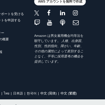
AWS アカウントを無料で作成
サポートを受ける
ットを申請する
ター
Amazon は男女雇用機会均等法を
トの概要
順守しています。
人種、出身国、
性別、性的指向、障がい、年齢、
その他の属性によって差別するこ
報
となく、平等に採用選考の機会を
提供しています。
ไทย
日本語
한국어
中文 (简体)
中文 (繁體)