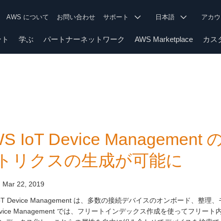
AWS について
お問い合わせ
サポート
日本語
アカ
ント
学ぶ
パートナーネットワーク
AWS Marketplace
カス
WS IoT Device Manage
トリクスの生成が可能に
:
Mar 22, 2019
 IoT Device Management は、多数の接続デバイスのオンボー
 Device Management では、フリートインデックス作成を使って