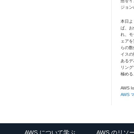
態をイ
ジョン
本日よ
ば、お
れ、モ
ェアを
らの数
イスの
あるデ
リング
極める
AWS 
AWS
AWS について学ぶ
AWS のリソ