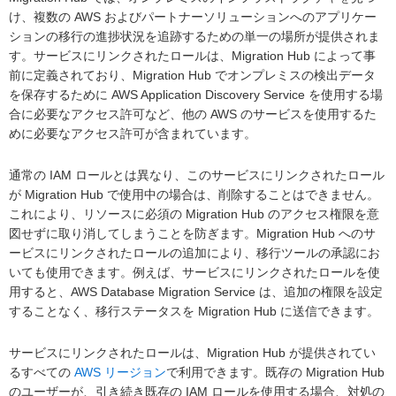
け、複数の AWS およびパートナーソリューションへのアプリケー
ションの移行の進捗状況を追跡するための単一の場所が提供されま
す。サービスにリンクされたロールは、Migration Hub によって事
前に定義されており、Migration Hub でオンプレミスの検出データ
を保存するために AWS Application Discovery Service を使用する場
合に必要なアクセス許可など、他の AWS のサービスを使用するた
めに必要なアクセス許可が含まれています。
通常の IAM ロールとは異なり、このサービスにリンクされたロール
が Migration Hub で使用中の場合は、削除することはできません。
これにより、リソースに必須の Migration Hub のアクセス権限を意
図せずに取り消してしまうことを防ぎます。Migration Hub へのサ
ービスにリンクされたロールの追加により、移行ツールの承認にお
いても使用できます。例えば、サービスにリンクされたロールを使
用すると、AWS Database Migration Service は、追加の権限を設定
することなく、移行ステータスを Migration Hub に送信できます。
サービスにリンクされたロールは、Migration Hub が提供されてい
るすべての
AWS リージョン
で利用できます。既存の Migration Hub
のユーザーが、引き続き既存の IAM ロールを使用する場合、対処の