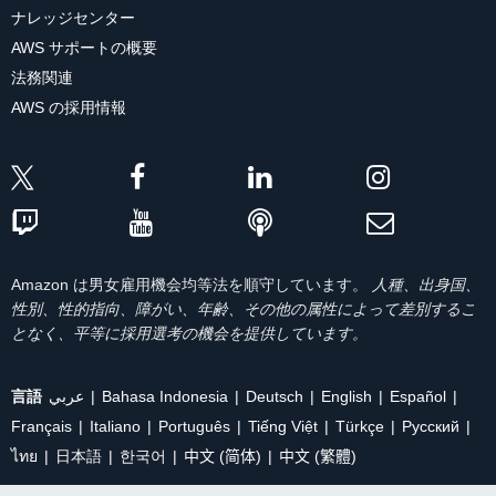
ナレッジセンター
AWS サポートの概要
法務関連
AWS の採用情報
Amazon は男女雇用機会均等法を順守しています。
人種、出身国、
性別、性的指向、障がい、年齢、その他の属性によって差別するこ
となく、平等に採用選考の機会を提供しています。
言語
عربي
Bahasa Indonesia
Deutsch
English
Español
Français
Italiano
Português
Tiếng Việt
Türkçe
Ρусский
ไทย
日本語
한국어
中文 (简体)
中文 (繁體)