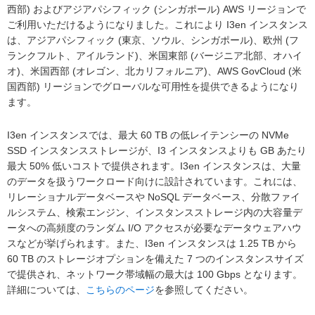
西部) およびアジアパシフィック (シンガポール) AWS リージョンで
ご利用いただけるようになりました。これにより I3en インスタンス
は、アジアパシフィック (東京、ソウル、シンガポール)、欧州 (フ
ランクフルト、アイルランド)、米国東部 (バージニア北部、オハイ
オ)、米国西部 (オレゴン、北カリフォルニア)、AWS GovCloud (米
国西部) リージョンでグローバルな可用性を提供できるようになり
ます。
I3en インスタンスでは、最大 60 TB の低レイテンシーの NVMe
SSD インスタンスストレージが、I3 インスタンスよりも GB あたり
最大 50% 低いコストで提供されます。I3en インスタンスは、大量
のデータを扱うワークロード向けに設計されています。これには、
リレーショナルデータベースや NoSQL データベース、分散ファイ
ルシステム、検索エンジン、インスタンスストレージ内の大容量デ
ータへの高頻度のランダム I/O アクセスが必要なデータウェアハウ
スなどが挙げられます。また、I3en インスタンスは 1.25 TB から
60 TB のストレージオプションを備えた 7 つのインスタンスサイズ
で提供され、ネットワーク帯域幅の最大は 100 Gbps となります。
詳細については、
こちらのページ
を参照してください。