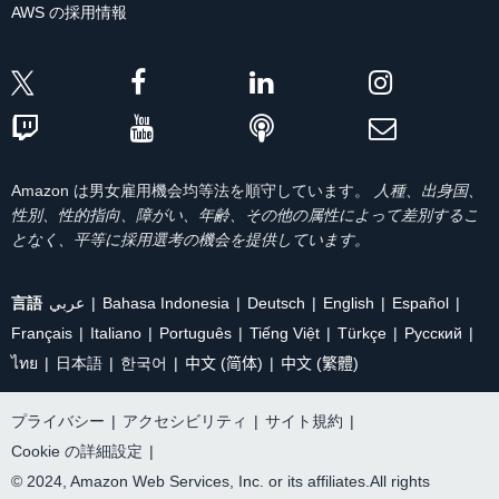
AWS の採用情報
Amazon は男女雇用機会均等法を順守しています。
人種、出身国、
性別、性的指向、障がい、年齢、その他の属性によって差別するこ
となく、平等に採用選考の機会を提供しています。
言語
عربي
Bahasa Indonesia
Deutsch
English
Español
Français
Italiano
Português
Tiếng Việt
Türkçe
Ρусский
ไทย
日本語
한국어
中文 (简体)
中文 (繁體)
プライバシー
|
アクセシビリティ
|
サイト規約
|
Cookie の詳細設定
|
© 2024, Amazon Web Services, Inc. or its affiliates.All rights