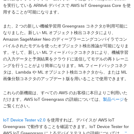
を実行している ARMv6 デバイスで AWS IoT Greengrass Core を使
用することが可能になります。
また、2 つの新しい機械学習用 Greengrass コネクタが利用可能に
なりました。新しい ML オブジェクト検出コネクタにより、
Amazon SageMaker Neo のディープラーニングコンパイラでコン
パイルされたモデルを使ったオブジェクト検出推論が可能になりま
す。そして、新しい ML フィードバックコネクタにより、機械学習
の入力データと予測結果をクラウドに送信してモデルの再トレーニ
ングを行うことがより簡単になります。ML フィードバックコネク
タは、Lambda や ML オブジェクト検出コネクタから、または ML
画像分類コネクタのアップデート版を用いることで使用できます。
これらの新機能は、すべての AWS のお客様に本日よりご利用いた
だけます。AWS IoT Greengrass の詳細については、
製品ページ
を
ご覧ください。
IoT Device Tester v2.0
を使用すれば、デバイスが AWS IoT
Greengrass で動作することを確認できます。IoT Device Tester for
AWS IoT Greengrass によるデバイステストの詳細については、
こ