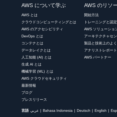
AWS について学ぶ
AWS のリソ
AWS とは
開始方法
クラウドコンピューティングとは
トレーニングと認定
AWS のアクセシビリティ
AWS ソリューシ
DevOps とは
アーキテクチャセン
コンテナとは
製品と技術上のよく
データレイクとは
アナリストレポート
人工知能 (AI) とは
AWS パートナー
生成 AI とは
機械学習 (ML) とは
AWS クラウドセキュリティ
最新情報
ブログ
プレスリリース
言語
عربي
Bahasa Indonesia
Deutsch
English
Esp