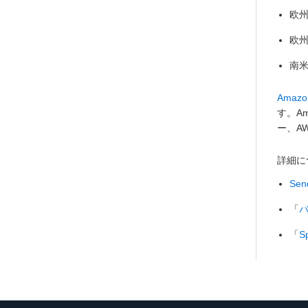
欧州
欧州
南米
Amazo
す。A
ー、A
詳細に
Send
「
バ
「
S