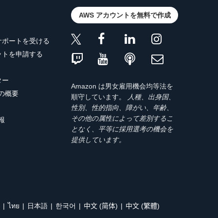
AWS アカウントを無料で作成
サポートを受ける
ットを申請する
ター
Amazon は男女雇用機会均等法を
トの概要
順守しています。
人種、出身国、
性別、性的指向、障がい、年齢、
その他の属性によって差別するこ
報
となく、平等に採用選考の機会を
提供しています。
ไทย
日本語
한국어
中文 (简体)
中文 (繁體)