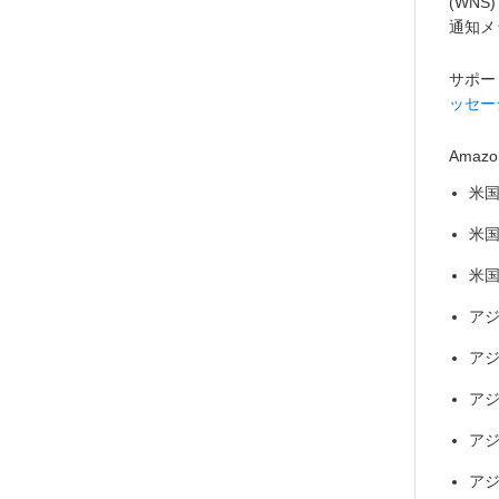
(WN
通知メ
サポー
ッセー
Ama
米国
米国
米国
アジ
アジ
アジ
アジ
アジ