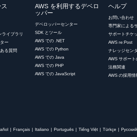
ース
AWS を利用するデベロ
ヘルプ
ッパー
お問い合わせ
デベロッパーセンター
専門家による
SDK とツール
ョンライブラリ
サポートチケ
AWS での .NET
ター
AWS re:Post
AWS での Python
ある質問
ナレッジセン
AWS での Java
AWS サポー
AWS での PHP
法務関連
AWS での JavaScript
AWS の採用情
añol
Français
Italiano
Português
Tiếng Việt
Türkçe
Ρусский