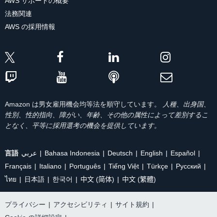
AWS サポートの概要
法務関連
AWS の採用情報
Amazon は男女雇用機会均等法を順守しています。
人種、出身国、
性別、性的指向、障がい、年齢、その他の属性によって差別するこ
となく、平等に採用選考の機会を提供しています。
言語
عربي
Bahasa Indonesia
Deutsch
English
Español
Français
Italiano
Português
Tiếng Việt
Türkçe
Ρусский
ไทย
日本語
한국어
中文 (简体)
中文 (繁體)
プライバシー
|
アクセシビリティ
|
サイト規約
|