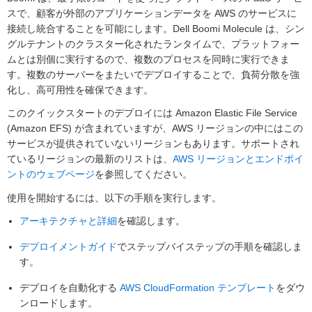
スで、顧客が外部のアプリケーションデータを AWS のサービスに
接続し統合することを可能にします。Dell Boomi Molecule は、シン
グルテナントのクラスター化されたランタイムで、プラットフォー
ムとは別個に実行するので、複数のプロセスを同時に実行できま
す。複数のサーバーをまたいでデプロイすることで、負荷分散を強
化し、高可用性を確保できます。
このクイックスタートのデプロイには Amazon Elastic File Service
(Amazon EFS) が含まれていますが、AWS リージョンの中にはこの
サービスが提供されていないリージョンもあります。サポートされ
ているリージョンの最新のリストは、
AWS リージョンとエンドポイ
ントのウェブページ
を参照してください。
使用を開始するには、以下の手順を実行します。
アーキテクチャと詳細
を確認します。
デプロイメントガイド
でステップバイステップの手順を確認しま
す。
デプロイを自動化する
AWS CloudFormation テンプレート
をダウ
ンロードします。