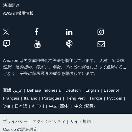
法務関連
AWS の採用情報
Amazon は男女雇用機会均等法を順守しています。
人種、出身国、
性別、性的指向、障がい、年齢、その他の属性によって差別するこ
となく、平等に採用選考の機会を提供しています。
言語
عربي
Bahasa Indonesia
Deutsch
English
Español
Français
Italiano
Português
Tiếng Việt
Türkçe
Ρусский
ไทย
日本語
한국어
中文 (简体)
中文 (繁體)
プライバシー
|
アクセシビリティ
|
サイト規約
|
Cookie の詳細設定
|