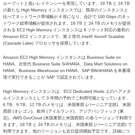
ループットと低いレイテンシーを実現しています。18 TB と 24 TB
の新たな High Memory インスタンスでは、既存のインスタンスと
比べてネットワーク帯域幅が 4 倍になり、合計で 100 Gbps のネッ
トワーク総帯域幅が提供されます。18 TB と 24 TB のメモリが提供
される EC2 High Memory インスタンスは 8 ソケット対応の最初の
Amazon EC2 インスタンスで、第 2 世代 Intel® Xeon® Scalable
(Cascade Lake) プロセッサを採用しています。
Amazon EC2 High Memory インスタンスは Business Suite on
HANA、次世代 Business Suite S/4HANA、Data Mart Solutions on
HANA、Business Warehouse on HANA、SAP BW/4HANA を本番環
境で実行できることが SAP で認定されています。
High Memory インスタンスは、EC2 Dedicated Hosts 上のベアメタ
ルインスタンスとして 3 年間の予約でご利用可能となっています。
6 TB、9 TB、12 TB のメモリは、米国東部 (バージニア北部)、米国
西部 (オレゴン)、欧州 (アイルランド)、アジアパシフィック (東
京)、AWS GovCloud (米国東部と米国西部) の各リージョンで利用で
きます。18 TB と 24 TB のメモリは、米国東部 (バージニア北部) で
利用できます。他のリージョンも近日提供開始予定です。詳細につ