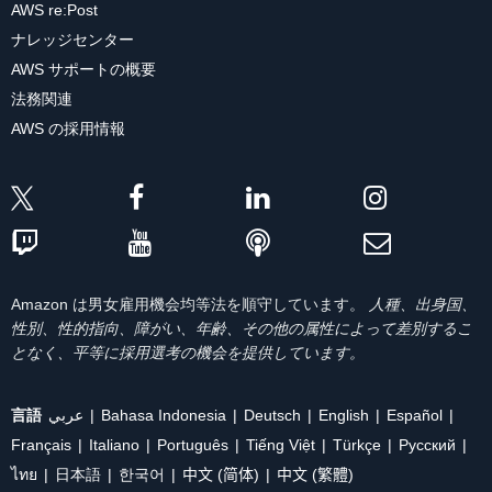
AWS re:Post
ナレッジセンター
AWS サポートの概要
法務関連
AWS の採用情報
Amazon は男女雇用機会均等法を順守しています。
人種、出身国、
性別、性的指向、障がい、年齢、その他の属性によって差別するこ
となく、平等に採用選考の機会を提供しています。
言語
عربي
Bahasa Indonesia
Deutsch
English
Español
Français
Italiano
Português
Tiếng Việt
Türkçe
Ρусский
ไทย
日本語
한국어
中文 (简体)
中文 (繁體)