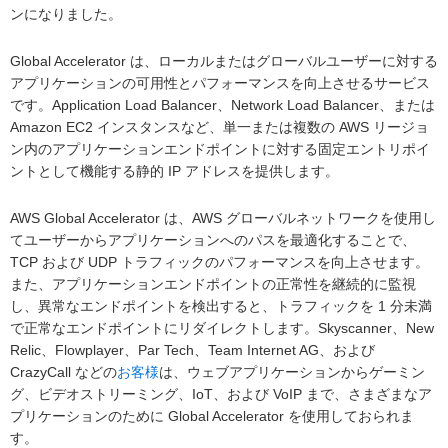
ンになりました。
Global Accelerator は、ローカルまたはグローバルユーザーに対する
アプリケーションの可用性とパフォーマンスを向上させるサービス
です。Application Load Balancer、Network Load Balancer、または
Amazon EC2 インスタンスなど、単一または複数の AWS リージョ
ン内のアプリケーションエンドポイントに対する固定エントリポイ
ントとして機能する静的 IP アドレスを提供します。
AWS Global Accelerator は、AWS グローバルネットワークを使用し
てユーザーからアプリケーションへのパスを最適化することで、
TCP および UDP トラフィックのパフォーマンスを向上させます。
また、アプリケーションエンドポイントの正常性を継続的に監視
し、異常なエンドポイントを検出すると、トラフィックを 1 分未満
で正常なエンドポイントにリダイレクトします。Skyscanner、New
Relic、Flowplayer、Par Tech、Team Internet AG、および
CrazyCall などの
お客様
は、ウェブアプリケーションからゲーミン
グ、ビデオストリーミング、IoT、および VoIP まで、さまざまなア
プリケーションのために Global Accelerator を使用しておられま
す。