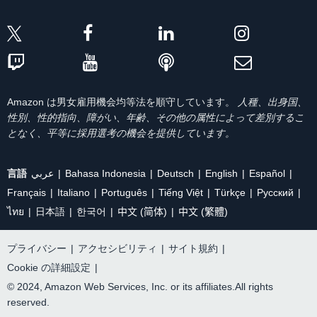
Amazon は男女雇用機会均等法を順守しています。
人種、出身国、
性別、性的指向、障がい、年齢、その他の属性によって差別するこ
となく、平等に採用選考の機会を提供しています。
言語
عربي
Bahasa Indonesia
Deutsch
English
Español
Français
Italiano
Português
Tiếng Việt
Türkçe
Ρусский
ไทย
日本語
한국어
中文 (简体)
中文 (繁體)
プライバシー
|
アクセシビリティ
|
サイト規約
|
Cookie の詳細設定
|
© 2024, Amazon Web Services, Inc. or its affiliates.All rights
reserved.