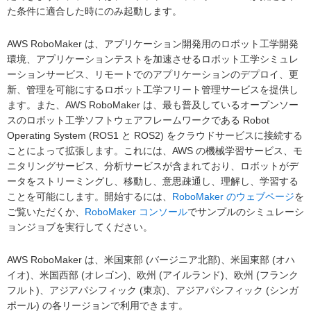
た条件に適合した時にのみ起動します。
AWS RoboMaker は、アプリケーション開発用のロボット工学開発
環境、アプリケーションテストを加速させるロボット工学シミュレ
ーションサービス、リモートでのアプリケーションのデプロイ、更
新、管理を可能にするロボット工学フリート管理サービスを提供し
ます。また、AWS RoboMaker は、最も普及しているオープンソー
スのロボット工学ソフトウェアフレームワークである Robot
Operating System (ROS1 と ROS2) をクラウドサービスに接続する
ことによって拡張します。これには、AWS の機械学習サービス、モ
ニタリングサービス、分析サービスが含まれており、ロボットがデ
ータをストリーミングし、移動し、意思疎通し、理解し、学習する
ことを可能にします。開始するには、
RoboMaker のウェブページ
を
ご覧いただくか、
RoboMaker コンソール
でサンプルのシミュレーシ
ョンジョブを実行してください。
AWS RoboMaker は、米国東部 (バージニア北部)、米国東部 (オハ
イオ)、米国西部 (オレゴン)、欧州 (アイルランド)、欧州 (フランク
フルト)、アジアパシフィック (東京)、アジアパシフィック (シンガ
ポール) の各リージョンで利用できます。