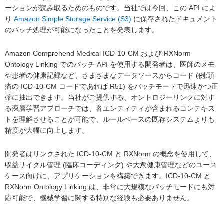
ーションが読み取るためのものです。当社では今回、この API によ
り
Amazon Simple Storage Service (S3)
に保存されたドキュメント
のバッチ処理が可能になったことを発表します。
Amazon Comprehend Medical ICD-10-CM および RXNorm
Ontology Linking でのバッチ API を使用する開発者は、医師のメモ
や患者の健康記録など、さまざまなデータソースからコード (例:頭
痛の ICD-10-CM コードであれば R51) をバッチモードで迅速かつ正
確に抽出できます。当社がご提供する、オントロジーリンクに対す
る深層学習アプローチでは、各エンティティが含まれるコンテキス
トを理解させることが可能で、ルールベースの既存システムよりも
精度が大幅に向上します。
開発者はリンクされた ICD-10-CM と RXNorm の概念を使用して、
収益サイクル管理 (臨床コーディング) や大衆健康管理などのユース
ケース向けに、アプリケーションを構築できます。ICD-10-CM と
RXNorm Ontology Linking は、非常に大規模なバッチモードにも対
応可能で、機械学習に関する特別な経験も必要ありません。