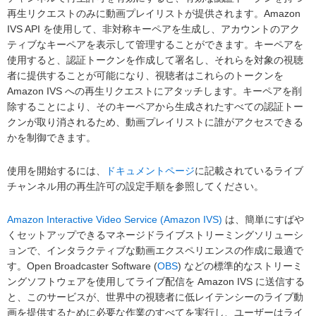
再生リクエストのみに動画プレイリストが提供されます。Amazon
IVS API を使用して、非対称キーペアを生成し、アカウントのアク
ティブなキーペアを表示して管理することができます。キーペアを
使用すると、認証トークンを作成して署名し、それらを対象の視聴
者に提供することが可能になり、視聴者はこれらのトークンを
Amazon IVS への再生リクエストにアタッチします。キーペアを削
除することにより、そのキーペアから生成されたすべての認証トー
クンが取り消されるため、動画プレイリストに誰がアクセスできる
かを制御できます。
使用を開始するには、
ドキュメントページ
に記載されているライブ
チャンネル用の再生許可の設定手順を参照してください。
Amazon Interactive Video Service (Amazon IVS)
は、簡単にすばや
くセットアップできるマネージドライブストリーミングソリューシ
ョンで、インタラクティブな動画エクスペリエンスの作成に最適で
す。Open Broadcaster Software (
OBS
) などの標準的なストリーミ
ングソフトウェアを使用してライブ配信を Amazon IVS に送信する
と、このサービスが、世界中の視聴者に低レイテンシーのライブ動
画を提供するために必要な作業のすべてを実行し、ユーザーはライ