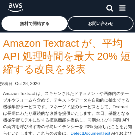
メインコンテンツに移動
アマゾン ウェブ サービスのホームページに戻るには、こ
無料で開始する
お問い合わせ
Amazon Textract が、平均
API 処理時間を最大 20% 短
縮する改良を発表
投稿日:
Oct 28, 2020
Amazon Textract は、スキャンされたドキュメントや画像内のテー
ブルやフォームを含めて、テキストやデータを自動的に抽出できる
機械学習サービスです。マネージド型のサービスとして、Textract
は長期にわたり継続的な改善を提供いたします。本日、基盤となる
機械学習モデルに対する拡張機能を提供し、同期および非同期 API
の両方を呼び出す際の平均レイテンシーを 20% 短縮したことをお知
らせいたします。これらの改良は、
DetectDocumentText
API および