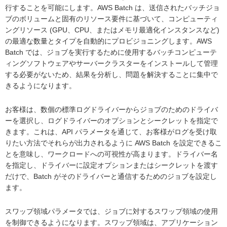
行することを可能にします。AWS Batch は、送信されたバッチジョ
ブのボリュームと固有のリソース要件に基づいて、コンピューティ
ングリソース (GPU、CPU、またはメモリ最適化インスタンスなど)
の最適な数量とタイプを自動的にプロビジョニングします。AWS
Batch では、ジョブを実行するために使用するバッチコンピューテ
ィングソフトウェアやサーバークラスターをインストールして管理
する必要がないため、結果を分析し、問題を解決することに集中で
きるようになります。
お客様は、数個の標準ログドライバーからジョブのためのドライバ
ーを選択し、ログドライバーのオプションとシークレットを指定で
きます。これは、API パラメータを通じて、お客様がログを受け取
りたい方法でそれらが出力されるように AWS Batch を設定できるこ
とを意味し、ワークロードへの可視性が高まります。ドライバー名
を指定し、ドライバーに設定オプションまたはシークレットを渡す
だけで、Batch がそのドライバーと通信するためのジョブを設定し
ます。
スワップ領域パラメータでは、ジョブに対するスワップ領域の使用
を制御できるようになります。スワップ領域は、アプリケーション