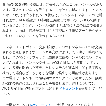
各 AWS S2S VPN 接続には、冗長性のために 2 つのトンネルがあり
ます。両方のトンネルを設定することを強くお勧めします。トンネ
ルが 1 つだけ確立された VPN 接続は、シングルトンネル VPN と呼
ばれます。VPN 接続が 1 時間以上継続して単一のトンネルで動作し
ている場合、シングルトンネル通知は 1 週間に 1 度の頻度で送信さ
れます。これは、接続が高可用性を可能にする推奨アーキテクチャ
で動作していないことを警告するものです。
トンネルエンドポイント交換通知は、2 つのトンネルの 1 つが交換
されると送信されます。トンネル交換により、冗長性が一時的に失
われ、その間にトラフィックは自動的に他のトンネルに再ルーティ
ングされます。トンネル交換は、AWS が開始した定期メンテナン
ス、お客様が開始した変更、自動システムが正常性に関する問題を
検出した場合など、さまざまな理由で発生する可能性があります。
この通知は、トンネルで短時間のダウンタイムが発生したが、接続
が通常の操作に復元されたことを警告します。詳細については、
AWS サイト間 VPN の正常性に関する
ドキュメント
を参照してくだ
さい。
この機能は、次の
AWS リージョン
で利用できるようになりまし