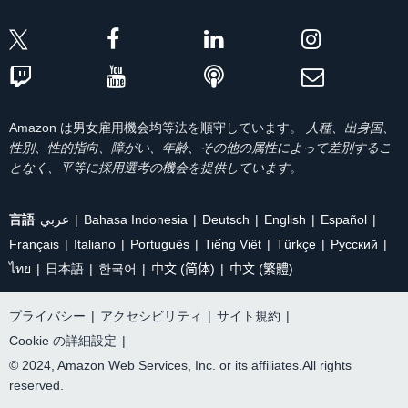
Amazon は男女雇用機会均等法を順守しています。
人種、出身国、
性別、性的指向、障がい、年齢、その他の属性によって差別するこ
となく、平等に採用選考の機会を提供しています。
言語
عربي
Bahasa Indonesia
Deutsch
English
Español
Français
Italiano
Português
Tiếng Việt
Türkçe
Ρусский
ไทย
日本語
한국어
中文 (简体)
中文 (繁體)
プライバシー
|
アクセシビリティ
|
サイト規約
|
Cookie の詳細設定
|
© 2024, Amazon Web Services, Inc. or its affiliates.All rights
reserved.