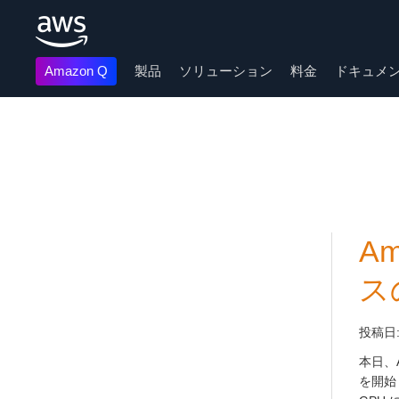
Amazon Q
製品
ソリューション
料金
ドキュメ
メインコンテンツに移動
Am
ス
投稿日
本日、Am
を開始