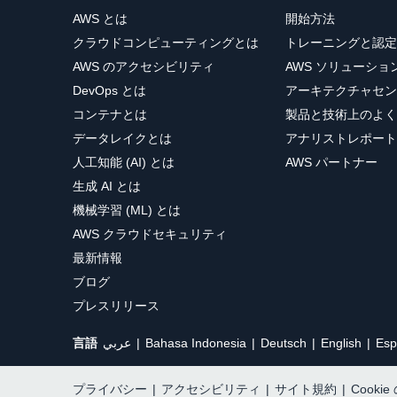
AWS とは
開始方法
クラウドコンピューティングとは
トレーニングと認定
AWS のアクセシビリティ
AWS ソリューシ
DevOps とは
アーキテクチャセン
コンテナとは
製品と技術上のよく
データレイクとは
アナリストレポート
人工知能 (AI) とは
AWS パートナー
生成 AI とは
機械学習 (ML) とは
AWS クラウドセキュリティ
最新情報
ブログ
プレスリリース
言語
عربي
Bahasa Indonesia
Deutsch
English
Esp
プライバシー
|
アクセシビリティ
|
サイト規約
|
Cooki