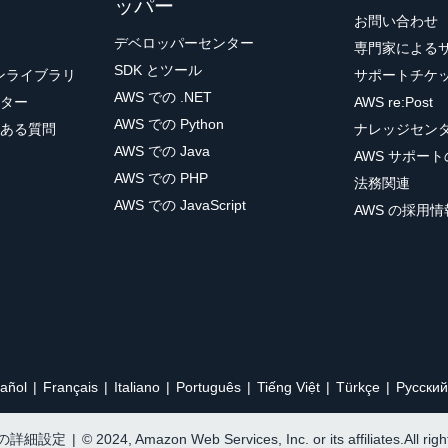
ッパー
お問い合わせ
デベロッパーセンター
専門家による
SDK とツール
ョンライブラリ
サポートチケ
AWS での .NET
ター
AWS re:Post
AWS での Python
ある質問
ナレッジセン
AWS での Java
AWS サポー
AWS での PHP
法務関連
AWS での JavaScript
AWS の採用情
añol
Français
Italiano
Português
Tiếng Việt
Türkçe
Ρусский
e の詳細設定
|
© 2024, Amazon Web Services, Inc. or its affiliates.All rig