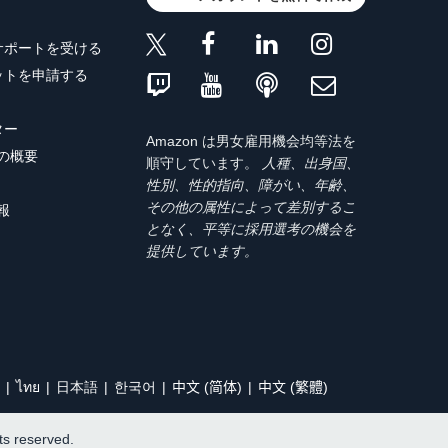
サポートを受ける
ットを申請する
ター
Amazon は男女雇用機会均等法を
トの概要
順守しています。
人種、出身国、
性別、性的指向、障がい、年齢、
その他の属性によって差別するこ
報
となく、平等に採用選考の機会を
提供しています。
ไทย
日本語
한국어
中文 (简体)
中文 (繁體)
hts reserved.