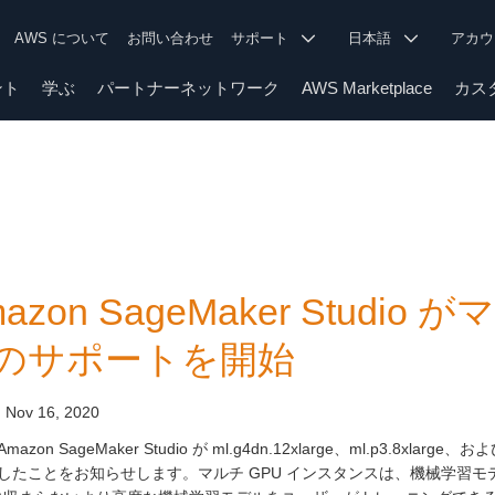
AWS について
お問い合わせ
サポート
日本語
アカ
ント
学ぶ
パートナーネットワーク
AWS Marketplace
カス
azon SageMaker Studi
のサポートを開始
:
Nov 16, 2020
azon SageMaker Studio が ml.g4dn.12xlarge、ml.p3.8xlar
したことをお知らせします。マルチ GPU インスタンスは、機械学習