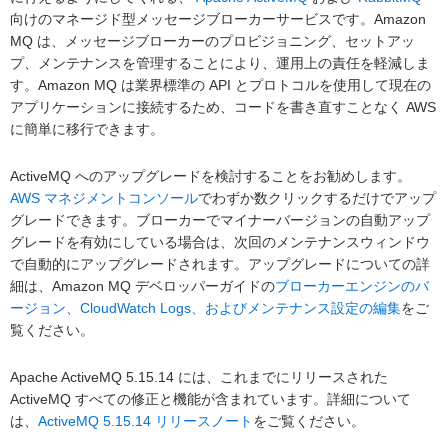
向けのマネージド型メッセージブローカーサービスです。Amazon
MQ は、メッセージブローカーのプロビジョニング、セットアッ
プ、メンテナンスを管理することにより、運用上の責任を軽減しま
す。Amazon MQ は業界標準の API とプロトコルを使用して現在の
アプリケーションに接続するため、コードを書き直すことなく AWS
に簡単に移行できます。
ActiveMQ へのアップグレードを検討することをお勧めします。
AWS マネジメントコンソール
でわずか数クリックするだけでアップ
グレードできます。ブローカーでマイナーバージョンの自動アップ
グレードを有効にしている場合は、次回のメンテナンスウィンドウ
で自動的にアップグレードされます。アップグレードについての詳
細は、Amazon MQ デベロッパーガイドの
ブローカーエンジンのバ
ージョン、CloudWatch Logs、およびメンテナンス設定の編集
をご
覧ください。
Apache ActiveMQ 5.15.14 には、これまでにリリースされた
ActiveMQ すべての修正と機能が含まれています。詳細について
は、
ActiveMQ 5.15.14 リリースノート
をご覧ください。