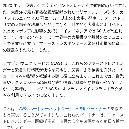
2020 年は、災害と公共安全イベントといった点で前例のない年でし
た。大西洋で最も有名な嵐が記録されたハリケーンシーズンや、カ
リフォルニアで 400 万エーカー以上の山火事が発生し、オーストラ
リアの大部分が壊滅しただけでなく、世界的な大洪水によりベトナ
ムとカンボジアに影響を及ぼし、インドネシアでは 66 人が死亡し
ました。今年のイベントは、世界中の大規模や小規模のコミュニテ
ィで最前線に立つ、ファーストレスポンダーと緊急対応機関に多く
の課題をもたらしました。
アマゾン ウェブ サービス (AWS) は、これらのファーストレスポン
ダーと緊急対応機関が使命を完遂し、災害による被害を受けたコミ
ュニティへの影響を軽減する際に役に立ちます。これまでは、従業
員やテクノロジーへの高額な先行投資と継続的な投資が必要でした
が、お客様は、エッジで AWS のオンデマンドインフラストラクチ
ャを利用できるようになりました。
これは、
AWS パートナーネットワーク (APN) パートナー
の支援の
もと実現することができました。これらのパートナーは、ファース
トレスポンダー、医療従事者、市民の安全を確保するため日々拡大
しています。