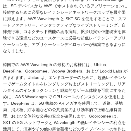
は、5G デバイスから AWS でホストされているアプリケーションに
接続するために必要なレイテンシーとネットワークホップを最小限
に抑えます。AWS Wavelength と SKT 5G を使用することで、スマ
ートファクトリー、インタラクティブなライブストリーミング、自
律走行車、コネクテッド機能のある病院、拡張現実や仮想現実を体
験できる環境などのユースケースに必要な超低レイテンシーアプリ
ケーションを、アプリケーションデベロッパーが構築できるように
なりました。
韓国での AWS Wavelength の最初のお客様には、Ubitus、
DeepFine、Gooroomee、Woowa Brothers、および Looxid Labs が
含まれます。Ubitus は、エンドユーザーのために、超低レイテンシ
ーでゲームタイトルをレンダリングおよびストリーミングし、リア
ルタイムのインタラクションと継続的なゲーム体験を可能にするた
めに、AWS Wavelength で GPU ベースのインスタンスを使用しま
す。DeepFine は、5G 接続の AR メガネを使用して、道路、基地
局、消火栓、貯水池などの公共資産のより効率的で正確な維持管
理、および全体的な公共の安全を確保します。Gooroomee は、
SKT の 5G ネットワークと Wavelength の低レイテンシーの利点を
活用して、演劇やその他の舞台芸術などのライブイベントの制作に