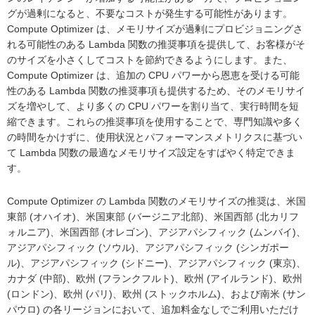
グが過剰になると、不要なコストが発生する可能性があります。
Compute Optimizer は、メモリサイズが過剰にプロビジョニングさ
れる可能性のある Lambda 関数の推奨事項を提供して、お客様がそ
のサイズを小さくしてコストを節約できるようにします。また、
Compute Optimizer は、追加の CPU パワーから恩恵を受ける可能
性のある Lambda 関数の推奨事項も提供するため、そのメモリサイ
ズを増やして、より多くの CPU パワーを割り当て、実行時間を短
縮できます。これらの推奨事項を使用することで、専門知識や多く
の時間をかけずに、使用状況とパフォーマンスメトリクスに基づい
て Lambda 関数の最適なメモリサイズ設定をすばやく特定できま
す。
Compute Optimizer の Lambda 関数のメモリサイズの推奨は、米国
東部 (オハイオ)、米国東部 (バージニア北部)、米国西部 (北カリフ
ォルニア)、米国西部 (オレゴン)、アジアパシフィック (ムンバイ)、
アジアパシフィック (ソウル)、アジアパシフィック (シンガポー
ル)、アジアパシフィック (シドニー)、アジアパシフィック (東京)、
カナダ (中部)、欧州 (フランクフルト)、欧州 (アイルランド)、欧州
(ロンドン)、欧州 (パリ)、欧州 (ストックホルム)、および南米 (サン
パウロ) の各リージョンにおいて、追加料金なしでご利用いただけ