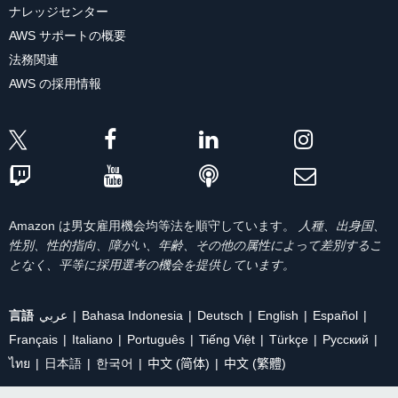
ナレッジセンター
AWS サポートの概要
法務関連
AWS の採用情報
Amazon は男女雇用機会均等法を順守しています。
人種、出身国、
性別、性的指向、障がい、年齢、その他の属性によって差別するこ
となく、平等に採用選考の機会を提供しています。
言語
عربي
Bahasa Indonesia
Deutsch
English
Español
Français
Italiano
Português
Tiếng Việt
Türkçe
Ρусский
ไทย
日本語
한국어
中文 (简体)
中文 (繁體)