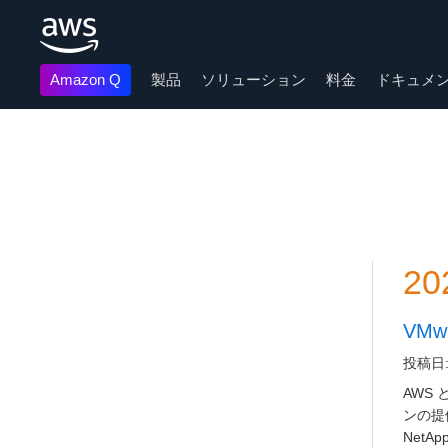
Amazon Q
製品
ソリューション
料金
ドキュメ
メインコンテンツに移動
20
VMw
投稿日: 
AWS 
ンの提
Net