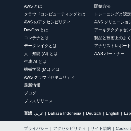
AWS とは
開始方法
クラウドコンピューティングとは
トレーニングと認定
AWS のアクセシビリティ
AWS ソリューシ
DevOps とは
アーキテクチャセン
コンテナとは
製品と技術上のよく
データレイクとは
アナリストレポート
人工知能 (AI) とは
AWS パートナー
生成 AI とは
機械学習 (ML) とは
AWS クラウドセキュリティ
最新情報
ブログ
プレスリリース
言語
عربي
Bahasa Indonesia
Deutsch
English
Esp
プライバシー
|
アクセシビリティ
|
サイト規約
|
Cooki