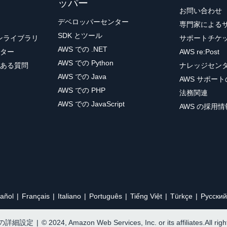
ッパー
お問い合わせ
デベロッパーセンター
専門家による
SDK とツール
ョンライブラリ
サポートチケ
AWS での .NET
ター
AWS re:Post
AWS での Python
ある質問
ナレッジセン
AWS での Java
AWS サポー
AWS での PHP
法務関連
AWS での JavaScript
AWS の採用情
añol
Français
Italiano
Português
Tiếng Việt
Türkçe
Ρусский
e の詳細設定
|
© 2024, Amazon Web Services, Inc. or its affiliates.All rig