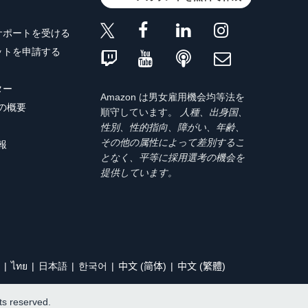
サポートを受ける
ットを申請する
ター
Amazon は男女雇用機会均等法を
トの概要
順守しています。
人種、出身国、
性別、性的指向、障がい、年齢、
その他の属性によって差別するこ
報
となく、平等に採用選考の機会を
提供しています。
ไทย
日本語
한국어
中文 (简体)
中文 (繁體)
hts reserved.