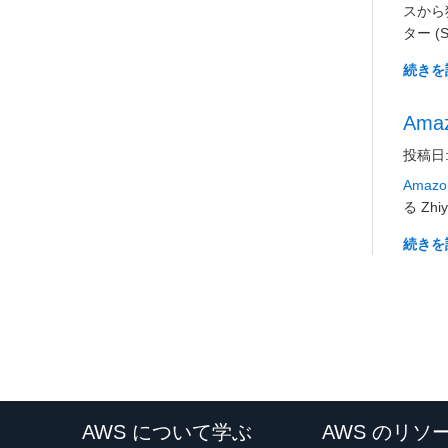
スから
ター 
続きを
Am
投稿日: 
Amazon
る Z
続きを
AWS について学ぶ
AWS のリソ