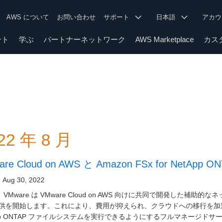
AWS について
お問い合わせ
サポート
日本語
アカ
ント
学ぶ
パートナーネットワーク
AWS Marketplace
カス
22 年 8 月
are Cloud on AWS と Amazon FSx for NetA
Aug 30, 2022
と VMware は VMware Cloud on AWS 向けに共同で開発した補
供を開始します。これにより、費用が抑えられ、クラウドへの移行を加
App ONTAP ファイルシステムを実行できるようにするフルマネージ